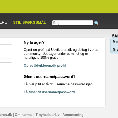
ERE
STIL SPØRGSMÅL
Kar
Mo
Ny bruger?
Giv
Opret en profil på Udvikleren.dk og deltag i vores
community. Det tager under et minut og er
naturligvis 100% gratis!
Opret Udvikleren.dk profil
Glemt username/password?
Få hjælp til at få dit username/password igen.
Få tilsendt username/password
eren.dk
|
Om karma
|
IT nyheds arkiv
|
Annoncering