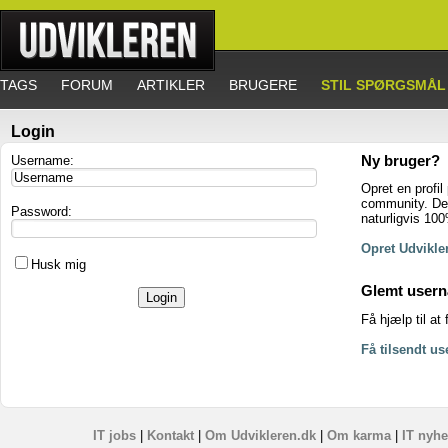
TAGS
FORUM
ARTIKLER
BRUGERE
STIL SPØRGSMÅL
Login
Username:
Ny bruger?
Opret en profil
community. Det
Password:
naturligvis 100
Opret Udvikler
Husk mig
Glemt user
Få hjælp til at
Få tilsendt u
IT jobs
|
Kontakt
|
Om Udvikleren.dk
|
Om karma
|
IT nyhe