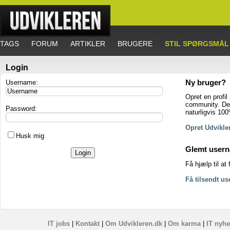
TAGS
FORUM
ARTIKLER
BRUGERE
STIL SPØRGSMÅL
Login
Username:
Ny bruger?
Opret en profil
community. Det
Password:
naturligvis 100
Opret Udvikler
Husk mig
Glemt user
Få hjælp til at
Få tilsendt u
IT jobs
|
Kontakt
|
Om Udvikleren.dk
|
Om karma
|
IT nyhe