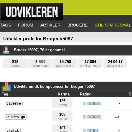
TAGS
FORUM
ARTIKLER
BRUGERE
STIL SPØRGSMÅL
Udvikler profil for Bruger #5097
Bruger #5097, 76 år gammel
818
3.534
15.758
17.604
24-04-17
karma
forum posts
gange online
profil visninger
sidst online
Udvikleren.dk kompetencer for Bruger #5097
Tag
Karma
Rating
S
125
diverse
-->
karma
108
webdesign
-->
karma
107
grafik
-->