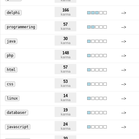
karma
166
delphi
-->
karma
57
programmering
-->
karma
30
java
-->
karma
148
php
-->
karma
57
html
-->
karma
53
css
-->
karma
14
linux
-->
karma
19
databaser
-->
karma
24
javascript
-->
karma
20