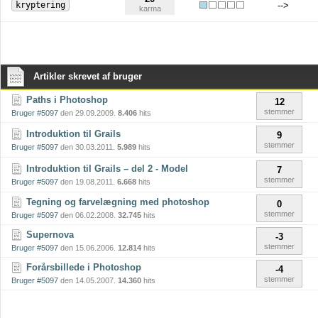
kryptering
-->
karma
Artikler skrevet af bruger
Paths i Photoshop
12
stemmer
Bruger #5097
den 29.09.2009.
8.406
hits
Introduktion til Grails
9
stemmer
Bruger #5097
den 30.03.2011.
5.989
hits
Introduktion til Grails – del 2 - Model
7
stemmer
Bruger #5097
den 19.08.2011.
6.668
hits
Tegning og farvelægning med photoshop
0
stemmer
Bruger #5097
den 06.02.2008.
32.745
hits
Supernova
-3
stemmer
Bruger #5097
den 15.06.2006.
12.814
hits
Forårsbillede i Photoshop
-4
stemmer
Bruger #5097
den 14.05.2007.
14.360
hits