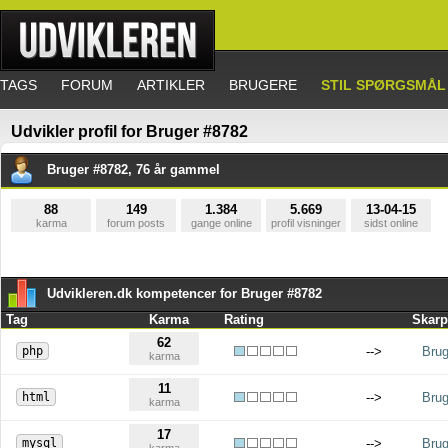
TAGS
FORUM
ARTIKLER
BRUGERE
STIL SPØRGSMÅL
Udvikler profil for Bruger #8782
Bruger #8782, 76 år gammel
88
149
1.384
5.669
13-04-15
karma
forum posts
gange online
profil visninger
sidst online
Udvikleren.dk kompetencer for Bruger #8782
Tag
Karma
Rating
Skarp
62
php
-->
Brug
karma
11
html
-->
Brug
karma
17
mysql
-->
Brug