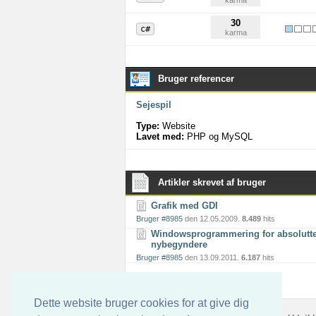
karma
30
c#
karma
Bruger referencer
Sejespil
Type:
Website
Lavet med:
PHP og MySQL
Artikler skrevet af bruger
Grafik med GDI
Bruger #8985
den 12.05.2009.
8.489
hits
Windowsprogrammering for absolutt
nybegyndere
Bruger #8985
den 13.09.2011.
6.187
hits
Dette website bruger cookies for at give dig