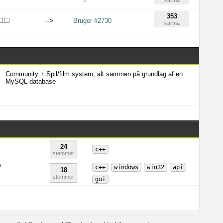
karma
353
-->
Bruger #2730
karma
Community + Spil/film system, alt sammen på grundlag af en
MySQL database
24
c++
stemmer
e
c++
windows
win32
api
18
stemmer
gui