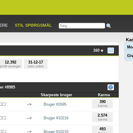
ERE
STIL SPØRGSMÅL
Kar
Mo
160
Giv
12.392
31-12-17
profil visninger
sidst online
er #8985
Skarpeste bruger
Karma
390
-->
Bruger #2695
karma
2.574
-->
Bruger #10216
karma
493
-->
Bruger #10216