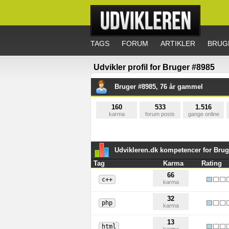
TAGS
FORUM
ARTIKLER
BRUG
Udvikler profil for Bruger #8985
Bruger #8985, 76 år gammel
160
533
1.516
karma
forum posts
gange online
Udvikleren.dk kompetencer for Brug
Tag
Karma
Rating
66
c++
karma
32
php
karma
13
html