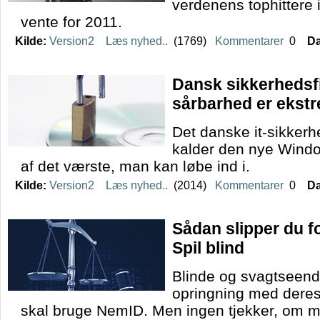
verdenens tophittere i
vente for 2011.
Kilde:
Version2
Læs nyhed..
(1769)
Kommentarer
0
Da
Dansk sikkerhedsf
sårbarhed er ekstr
Det danske it-sikker
kalder den nye Wind
af det værste, man kan løbe ind i.
Kilde:
Version2
Læs nyhed..
(2014)
Kommentarer
0
Da
Sådan slipper du f
Spil blind
Blinde og svagtseend
opringning med deres
skal bruge NemID. Men ingen tjekker, om ma