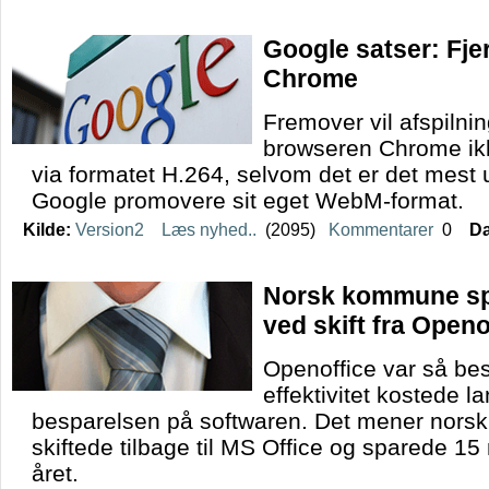
Google satser: Fje
Chrome
Fremover vil afspilnin
browseren Chrome ikk
via formatet H.264, selvom det er det mest u
Google promovere sit eget WebM-format.
Kilde:
Version2
Læs nyhed..
(2095)
Kommentarer
0
Da
Norsk kommune spa
ved skift fra Openo
Openoffice var så bes
effektivitet kostede 
besparelsen på softwaren. Det mener nors
skiftede tilbage til MS Office og sparede 15
året.