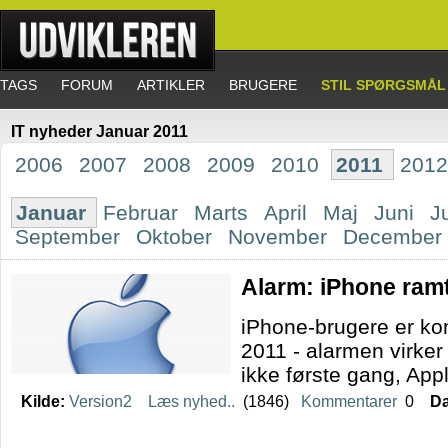
TAGS
FORUM
ARTIKLER
BRUGERE
STIL SPØRGSMÅL
IT nyheder Januar 2011
2006
2007
2008
2009
2010
2011
201
Januar
Februar
Marts
April
Maj
Juni
J
September
Oktober
November
December
Alarm: iPhone ramt 
iPhone-brugere er ko
2011 - alarmen virker
ikke første gang, Appl
Kilde:
Version2
Læs nyhed..
(1846)
Kommentarer
0
Da