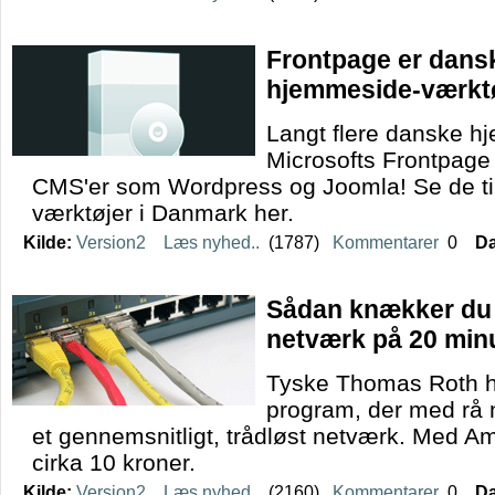
Frontpage er dans
hjemmeside-værkt
Langt flere danske h
Microsofts Frontpage
CMS'er som Wordpress og Joomla! Se de t
værktøjer i Danmark her.
Kilde:
Version2
Læs nyhed..
(1787)
Kommentarer
0
Da
Sådan knækker du 
netværk på 20 minu
Tyske Thomas Roth ha
program, der med rå 
et gennemsnitligt, trådløst netværk. Med A
cirka 10 kroner.
Kilde:
Version2
Læs nyhed..
(2160)
Kommentarer
0
Da