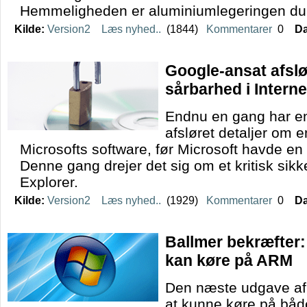
Hemmeligheden er aluminiumlegeringen du
Kilde:
Version2
Læs nyhed..
(1844)
Kommentarer
0
Da
Google-ansat afslø
sårbarhed i Interne
Endnu en gang har e
afsløret detaljer om e
Microsofts software, før Microsoft havde en 
Denne gang drejer det sig om et kritisk sikk
Explorer.
Kilde:
Version2
Læs nyhed..
(1929)
Kommentarer
0
Da
Ballmer bekræfter
kan køre på ARM
Den næste udgave af
at kunne køre på bå