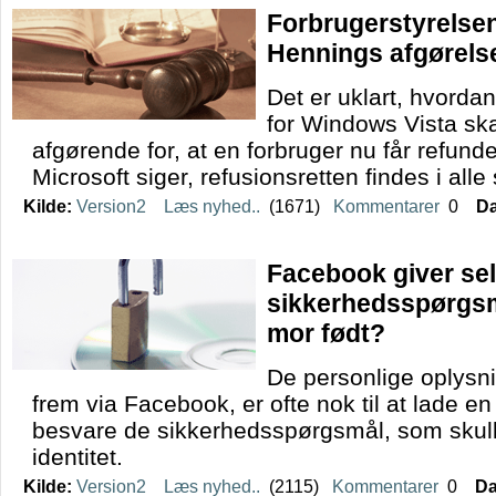
Forbrugerstyrelsen
Hennings afgørelse
Det er uklart, hvorda
for Windows Vista skal
afgørende for, at en forbruger nu får refunde
Microsoft siger, refusionsretten findes i all
Kilde:
Version2
Læs nyhed..
(1671)
Kommentarer
0
Da
Facebook giver sel
sikkerhedsspørgsm
mor født?
De personlige oplysn
frem via Facebook, er ofte nok til at lade e
besvare de sikkerhedsspørgsmål, som skul
identitet.
Kilde:
Version2
Læs nyhed..
(2115)
Kommentarer
0
Da