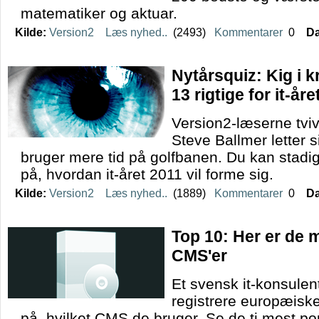
matematiker og aktuar.
Kilde:
Version2
Læs nyhed..
(2493)
Kommentarer
0
Da
Nytårsquiz: Kig i k
13 rigtige for it-år
Version2-læserne tviv
Steve Ballmer letter s
bruger mere tid på golfbanen. Du kan stadig
på, hvordan it-året 2011 vil forme sig.
Kilde:
Version2
Læs nyhed..
(1889)
Kommentarer
0
Da
Top 10: Her er de 
CMS'er
Et svensk it-konsulen
registrere europæisk
på, hvilket CMS de bruger. Se de ti mest p