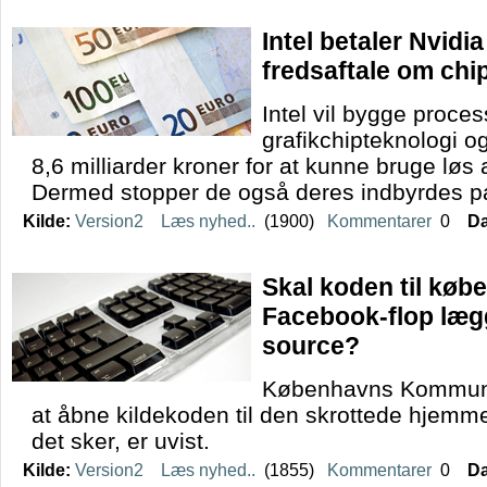
Intel betaler Nvidia
fredsaftale om chi
Intel vil bygge proce
grafikchipteknologi og
8,6 milliarder kroner for at kunne bruge løs 
Dermed stopper de også deres indbyrdes p
Kilde:
Version2
Læs nyhed..
(1900)
Kommentarer
0
Da
Skal koden til kø
Facebook-flop læ
source?
Københavns Kommune 
at åbne kildekoden til den skrottede hjem
det sker, er uvist.
Kilde:
Version2
Læs nyhed..
(1855)
Kommentarer
0
Da