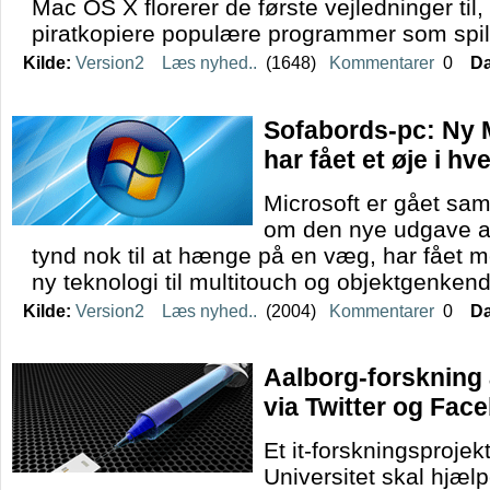
Mac OS X florerer de første vejledninger ti
piratkopiere populære programmer som spill
Kilde:
Version2
Læs nyhed..
(1648)
Kommentarer
0
Da
Sofabords-pc: Ny 
har fået et øje i hve
Microsoft er gået 
om den nye udgave af
tynd nok til at hænge på en væg, har fået m
ny teknologi til multitouch og objektgenkend
Kilde:
Version2
Læs nyhed..
(2004)
Kommentarer
0
Da
Aalborg-forskning 
via Twitter og Fac
Et it-forskningsprojek
Universitet skal hjælp