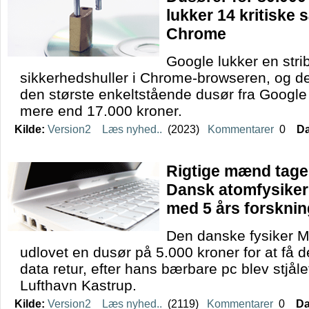
lukker 14 kritiske 
Chrome
Google lukker en strib
sikkerhedshuller i Chrome-browseren, og de
den største enkeltstående dusør fra Google
mere end 17.000 kroner.
Kilde:
Version2
Læs nyhed..
(2023)
Kommentarer
0
Da
Rigtige mænd tage
Dansk atomfysiker 
med 5 års forsknin
Den danske fysiker 
udlovet en dusør på 5.000 kroner for at få d
data retur, efter hans bærbare pc blev stjå
Lufthavn Kastrup.
Kilde:
Version2
Læs nyhed..
(2119)
Kommentarer
0
Da