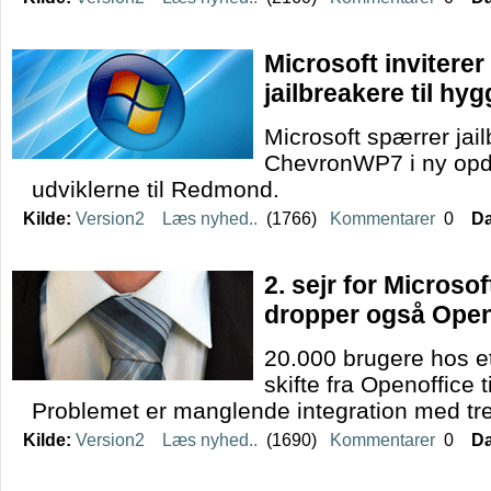
Microsoft invitere
jailbreakere til hy
Microsoft spærrer jai
ChevronWP7 i ny opda
udviklerne til Redmond.
Kilde:
Version2
Læs nyhed..
(1766)
Kommentarer
0
Da
2. sejr for Microso
dropper også Open
20.000 brugere hos e
skifte fra Openoffice t
Problemet er manglende integration med tre
Kilde:
Version2
Læs nyhed..
(1690)
Kommentarer
0
Da