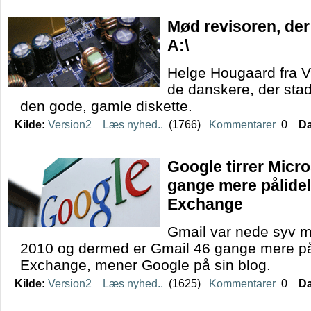
Mød revisoren, de
A:\
Helge Hougaard fra V
de danskere, der sta
den gode, gamle diskette.
Kilde:
Version2
Læs nyhed..
(1766)
Kommentarer
0
Da
Google tirrer Micro
gange mere pålidel
Exchange
Gmail var nede syv m
2010 og dermed er Gmail 46 gange mere pål
Exchange, mener Google på sin blog.
Kilde:
Version2
Læs nyhed..
(1625)
Kommentarer
0
Da