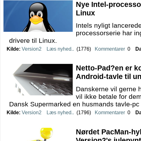
Nye Intel-processo
Linux
Intels nyligt lancere
processorserie har in
drivere til Linux.
Kilde:
Version2
Læs nyhed..
(1776)
Kommentarer
0
Da
Netto-Pad?en er k
Android-tavle til u
Danskerne vil gerne h
vil ikke betale for de
Dansk Supermarked en husmands tavle-pc ti
Kilde:
Version2
Læs nyhed..
(1796)
Kommentarer
0
Da
Nørdet PacMan-hyl
Version2's julepy