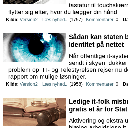
tastatur til touchskæ
flytter sig efter, hvor du lægger din hånd.
Kilde:
Version2
Læs nyhed..
(1797)
Kommentarer
0
Da
Sådan kan staten b
identitet på nettet
Når offentlige it-syst
sendt i skyen, dukker 
problem op. IT- og Telestyrelsen rejser nu 
rapport om mulige løsninger.
Kilde:
Version2
Læs nyhed..
(1958)
Kommentarer
0
Da
Ledige it-folk mis
gratis et år for Sta
Aktivering og ekstra 
hjælpe arbejdsløse it-