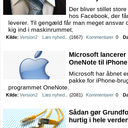
Der bliver stillet store
hos Facebook, der får
leverer. Til gengæld får man meget ansvar og
kig ind i maskinrummet.
Kilde:
Version2
Læs nyhed..
(1667)
Kommentarer
0
Da
Microsoft lancerer
OneNote til iPhone
Microsoft har åbnet en l
pakke for iPhone-bru
programmet OneNote.
Kilde:
Version2
Læs nyhed..
(2081)
Kommentarer
0
Da
Sådan gør Grundfo
hurtig i hele verde