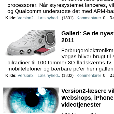
processorer. Når styresystemet lanceres, vi
og Qualcomm understøtte det med ARM-bas
Kilde:
Version2
Læs nyhed..
(1801)
Kommentarer
0
Da
Galleri: Se de nye
2011
Forbrugerelektronik
Vegas bliver brugt til 
bilradioer til 100 tommer 3D-fladskærms-tv.
mobiltelefoner og bærbare pc'er her i galleri
Kilde:
Version2
Læs nyhed..
(1832)
Kommentarer
0
Da
Version2-læsere vil
Webshops, iPhone
videotjenester