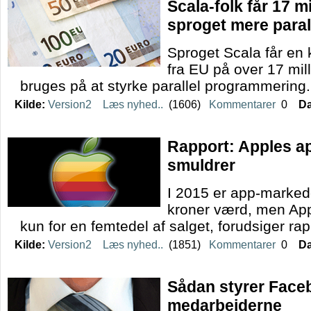
Scala-folk får 17 mio
sproget mere paral
Sproget Scala får en 
fra EU på over 17 mil
bruges på at styrke parallel programmering.
Kilde:
Version2
Læs nyhed..
(1606)
Kommentarer
0
Da
Rapport: Apples 
smuldrer
I 2015 er app-markede
kroner værd, men App
kun for en femtedel af salget, forudsiger rap
Kilde:
Version2
Læs nyhed..
(1851)
Kommentarer
0
Da
Sådan styrer Fac
medarbejderne