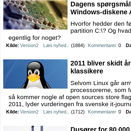
Dagens spørgsmål:
Windows-diskene A
Hvorfor hedder den f
partition C:\? Og hvad
egentlig for noget?
Kilde:
Version2
Læs nyhed..
(1884)
Kommentarer
0
Da
2011 bliver skidt å
klassikere
Selvom Linux går ar
processorerne, som fø
så kommer nogle af open sources store flag
2011, lyder vurderingen fra svenske it-journa
Kilde:
Version2
Læs nyhed..
(1712)
Kommentarer
0
Da
Dusører for 80.000