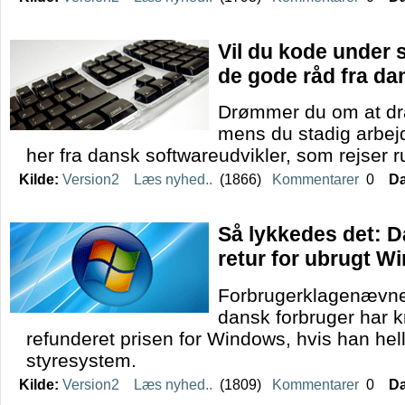
Vil du kode under 
de gode råd fra da
Drømmer du om at dra
mens du stadig arbej
her fra dansk softwareudvikler, som rejser r
Kilde:
Version2
Læs nyhed..
(1866)
Kommentarer
0
Da
Så lykkedes det: Da
retur for ubrugt W
Forbrugerklagenævnet 
dansk forbruger har k
refunderet prisen for Windows, hvis han hell
styresystem.
Kilde:
Version2
Læs nyhed..
(1809)
Kommentarer
0
Da