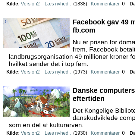
Kilde:
Version2
Læs nyhed..
(1838)
Kommentarer
0
Da
Facebook gav 49 mi
fb.com
Nu er prisen for do
frem. Facebook betal
landbrugsorganisation 49 millioner kroner
hvilket sender det i top fem.
Kilde:
Version2
Læs nyhed..
(1973)
Kommentarer
0
Da
Danske computersp
eftertiden
Det Kongelige Bibliote
danskudviklede compu
som en del af kulturarven.
Kilde:
Version2
Læs nyhed..
(1930)
Kommentarer
0
Da