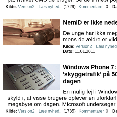
Kilde:
Version2
Læs nyhed..
(1729)
Kommentarer
0
Da
NemID er ikke ned
De unge har ikke mege
mens de ældre er vil
Kilde:
Version2
Læs nyhed.
Dato:
11.01.2011
Windows Phone 7:
'skyggetrafik' på 
dagen
En mulig fejl i Wind
skyld i, at visse brugere oplever en uforklarli
megabyte om dagen. Microsoft undersøger
Kilde:
Version2
Læs nyhed..
(1735)
Kommentarer
0
Da