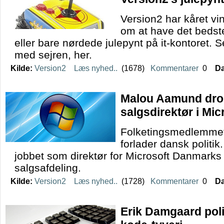
Version2 har kåret vi
om at have det bedst
eller bare nørdede julepynt på it-kontoret. 
med sejren, her.
Kilde:
Version2
Læs nyhed..
(1678)
Kommentarer
0
Da
Malou Aamund drop
salgsdirektør i Mic
Folketingsmedlemme
forlader dansk politik.
jobbet som direktør for Microsoft Danmarks 
salgsafdeling.
Kilde:
Version2
Læs nyhed..
(1728)
Kommentarer
0
Da
Erik Damgaard poli