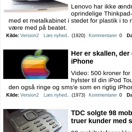
Lenovo har ikke ændr
oprindelige Thinkpad
med et metalkabinet i stedet for plastik i t
være med på beatet.
Kilde:
Version2
Læs nyhed..
(1920)
Kommentarer
0
Da
Her er skallen, der 
iPhone
Video: 500 kroner for
hylster til din iPod T
den også ringe og sms'e som en rigtig iPho
Kilde:
Version2
Læs nyhed..
(1973)
Kommentarer
0
Da
TDC solgte 98 mobil
truer kunder med 