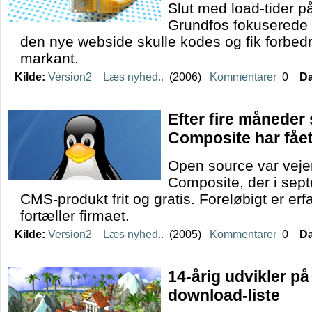
Slut med load-tider på
Grundfos fokuserede
den nye webside skulle kodes og fik forbed
markant.
Kilde:
Version2
Læs nyhed..
(2006)
Kommentarer
0
Da
Efter fire måneder
Composite har fået 
Open source var veje
Composite, der i sept
CMS-produkt frit og gratis. Foreløbigt er erf
fortæller firmaet.
Kilde:
Version2
Læs nyhed..
(2005)
Kommentarer
0
Da
14-årig udvikler på
download-liste