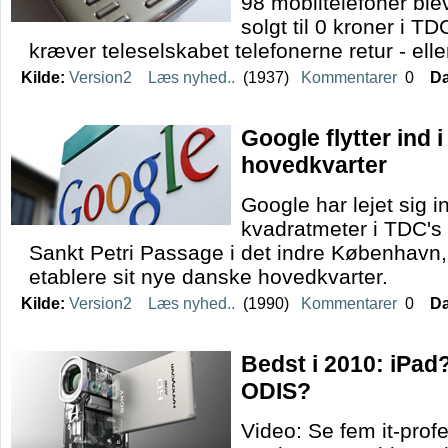
98 mobiltelefoner bl
solgt til 0 kroner i 
kræver teleselskabet telefonerne retur - elle
Kilde:
Version2
Læs nyhed..
(1937)
Kommentarer
0
Da
Google flytter ind
hovedkvarter
Google har lejet sig 
kvadratmeter i TDC's
Sankt Petri Passage i det indre København,
etablere sit nye danske hovedkvarter.
Kilde:
Version2
Læs nyhed..
(1990)
Kommentarer
0
Da
Bedst i 2010: iPad
ODIS?
Video: Se fem it-profe