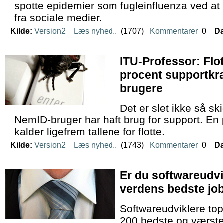
spotte epidemier som fugleinfluenza ved at
fra sociale medier.
Kilde:
Version2
Læs nyhed..
(1707)
Kommentarer
0
Da
ITU-Professor: Flo
procent supportk
brugere
Det er slet ikke så sk
NemID-bruger har haft brug for support. En
kalder ligefrem tallene for flotte.
Kilde:
Version2
Læs nyhed..
(1743)
Kommentarer
0
Da
Er du softwareudvi
verdens bedste jo
Softwareudviklere top
200 bedste og værste