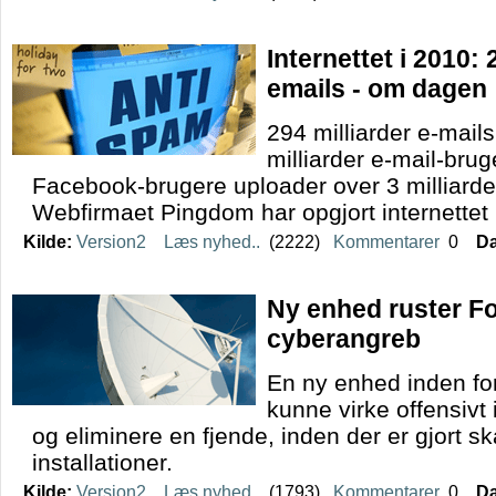
Internettet i 2010: 
emails - om dagen
294 milliarder e-mails
milliarder e-mail-brug
Facebook-brugere uploader over 3 milliard
Webfirmaet Pingdom har opgjort internettet 2
Kilde:
Version2
Læs nyhed..
(2222)
Kommentarer
0
Da
Ny enhed ruster For
cyberangreb
En ny enhed inden for
kunne virke offensivt i
og eliminere en fjende, inden der er gjort s
installationer.
Kilde:
Version2
Læs nyhed..
(1793)
Kommentarer
0
Da