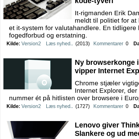
kode-tyveri
It-rigmanden Erik Da
meldt til politiet for at
et it-system for valutahandlere. En tidlige
fogedforbud og erstatning.
Kilde:
Version2
Læs nyhed..
(2013)
Kommentarer
0
Da
Ny browserkonge i
vipper Internet Exp
Chrome stjæler vigti
Internet Explorer, der
nummer ét på hitlisten over browsere i Euro
Kilde:
Version2
Læs nyhed..
(1727)
Kommentarer
0
Da
Lenovo giver Thin
Slankere og ud me