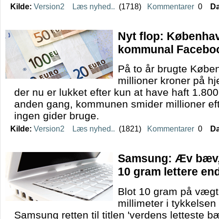
Kilde:
Version2
Læs nyhed..
(1718)
Kommentarer
0
Da
Nyt flop: Københav
kommunal Faceboo
På to år brugte Køb
millioner kroner på 
der nu er lukket efter kun at have haft 1.80
anden gang, kommunen smider millioner ef
ingen gider bruge.
Kilde:
Version2
Læs nyhed..
(1821)
Kommentarer
0
Da
Samsung: Æv bæv,
10 gram lettere en
Blot 10 gram på vægt
millimeter i tykkelsen
Samsung retten til titlen 'verdens letteste b