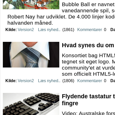
Bubble Ball er navnet
vanedannende spil, s
Robert Nay har udviklet. De 4.000 linjer kod
halvanden måned.
Kilde:
Version2
Læs nyhed..
(1861)
Kommentarer
0
Da
Hvad synes du om
Konsortiet bag HTML
tegnet sit eget logo. M
community'et at vurd
som officielt HTML5-l
Kilde:
Version2
Læs nyhed..
(1806)
Kommentarer
0
Da
Flydende tastatur t
fingre
Video: Australske fors