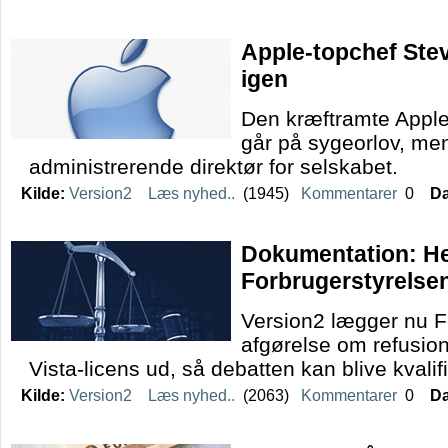
Apple-topchef Ste
igen
Den kræftramte Apple
går på sygeorlov, men
administrerende direktør for selskabet.
Kilde:
Version2
Læs nyhed..
(1945)
Kommentarer
0
Da
Dokumentation: He
Forbrugerstyrelse
Version2 lægger nu F
afgørelse om refusio
Vista-licens ud, så debatten kan blive kvalifi
Kilde:
Version2
Læs nyhed..
(2063)
Kommentarer
0
Da