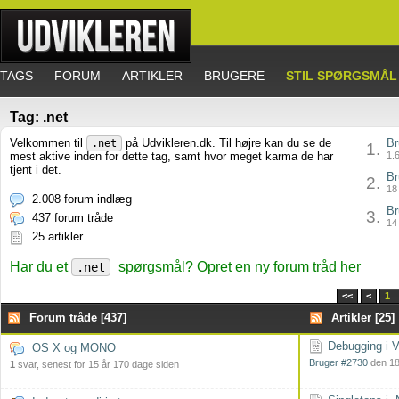
TAGS
FORUM
ARTIKLER
BRUGERE
STIL SPØRGSMÅL
Tag: .net
Velkommen til
på Udvikleren.dk. Til højre kan du se de
Br
.net
1.
mest aktive inden for dette tag, samt hvor meget karma de har
1.6
tjent i det.
Br
2.
18 
2.008 forum indlæg
Br
3.
437 forum tråde
14 
25 artikler
Har du et
spørgsmål? Opret en ny forum tråd her
.net
<<
<
1
Forum tråde [437]
Artikler [25]
Debugging i V
OS X og MONO
Bruger #2730
den 18
1
svar, senest for 15 år 170 dage siden