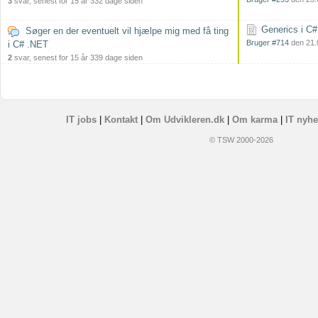
3
svar, senest for 15 år 332 dage siden
Generics i C#
Søger en der eventuelt vil hjælpe mig med få ting
Bruger #714
den 21.
i C# .NET
2
svar, senest for 15 år 339 dage siden
IT jobs
|
Kontakt
|
Om Udvikleren.dk
|
Om karma
|
IT nyhe
© TSW 2000-2026