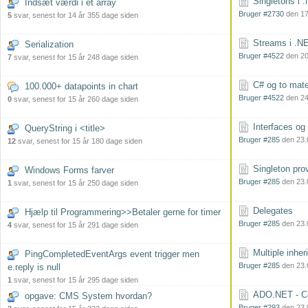
Singletons i 
Indsæt værdi i et array
Bruger #2730
den 17
5
svar, senest for 14 år 355 dage siden
Streams i .N
Serialization
Bruger #4522
den 20
7
svar, senest for 15 år 248 dage siden
C# og to mate
100.000+ datapoints in chart
Bruger #4522
den 24
0
svar, senest for 15 år 260 dage siden
Interfaces og
QueryString i <title>
Bruger #285
den 23.
12
svar, senest for 15 år 180 dage siden
Singleton pro
Windows Forms farver
Bruger #285
den 23.
1
svar, senest for 15 år 250 dage siden
Delegates
Hjælp til Programmering>>Betaler gerne for timer
Bruger #285
den 23.
4
svar, senest for 15 år 291 dage siden
Multiple inher
PingCompletedEventArgs event trigger men
Bruger #285
den 23.
e.reply is null
1
svar, senest for 15 år 295 dage siden
ADO.NET - Co
opgave: CMS System hvordan?
Bruger #293
den 23.