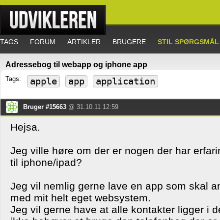
TAGS
FORUM
ARTIKLER
BRUGERE
STIL SPØRGSMÅL
Adressebog til webapp og iphone app
Tags:
apple
app
application
Bruger #15663
@ 31.10.11 12:59
Hejsa.
Jeg ville høre om der er nogen der har erfa
til iphone/ipad?
Jeg vil nemlig gerne lave en app som skal
med mit helt eget websystem.
Jeg vil gerne have at alle kontakter ligger i