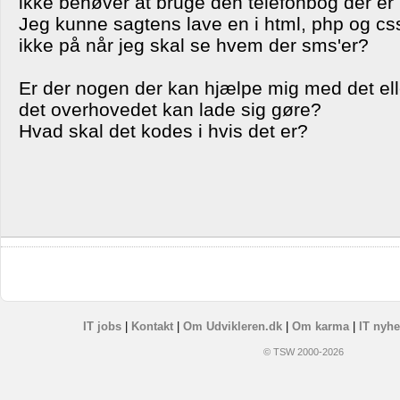
ikke behøver at bruge den telefonbog der er 
Jeg kunne sagtens lave en i html, php og cs
ikke på når jeg skal se hvem der sms'er?
Er der nogen der kan hjælpe mig med det ell
det overhovedet kan lade sig gøre?
Hvad skal det kodes i hvis det er?
IT jobs
|
Kontakt
|
Om Udvikleren.dk
|
Om karma
|
IT nyhe
© TSW 2000-2026