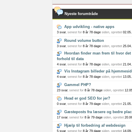
Nyeste forumtråde
App udvikling - native apps
3 svar
, senest for
8 år 78 dage
siden, oprettet
02.05
Round volume button
3 svar
, senest for
8 år 78 dage
siden, oprettet
25.04
Hvordan finder man frem til hvor det 
forhold til data
4 svar
, senest for
8 år 78 dage
siden, oprettet
21.04
Vis Instagram billeder på hjemmesid
4 svar
, senest for
8 år 78 dage
siden, oprettet
13.05
Gammel PHP?
23 svar
, senest for
8 år 78 dage
siden, oprettet
12.0
Hvad er god SEO for jer?
0 svar
, senest for
8 år 79 dage
siden, oprettet
21.05
Gæsteposts fra læsere og bedre plac
17 svar
, senest for
8 år 79 dage
siden, oprettet
20.0
Hjælp til forbedring af webdesign
5 svar
, senest for
8 år 79 dage
siden, oprettet
14.09