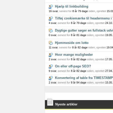
Hjælp til linkbuilding
16 svar
, senest for
8 år 79 dage
siden, oprettet
15.0
Tilføj cookiemærke til headermenu 
4 svar
, senest for
8 år 79 dage
siden, oprettet
24.10
Dygtige gutter søger en fullstack udv
0 svar
, senest for
8 år 81 dage
siden, oprettet
19.05
Hjemmeside om lotto
11 svar
, senest for
8 år 82 dage
siden, oprettet
19.0
Hvor mange muligheder
2 svar
, senest for
8 år 82 dage
siden, oprettet
17.05
On eller off-page SEO?
9 svar
, senest for
8 år 82 dage
siden, oprettet
27.04
Konvertering af table fra TIMESTAM
2 svar
, senest for
8 år 84 dage
siden, oprettet
15.05
Nyeste artikler