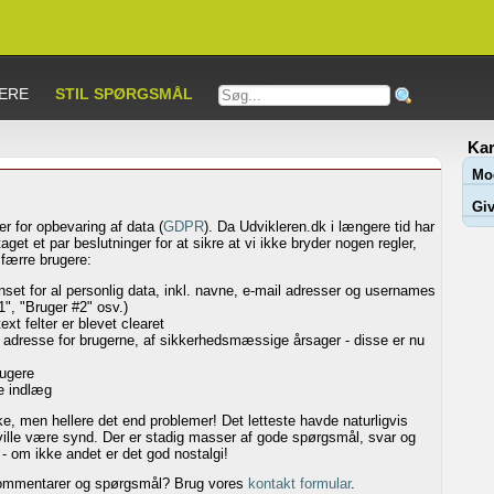
ERE
STIL SPØRGSMÅL
Kar
Mo
Giv
r for opbevaring af data (
GDPR
). Da Udvikleren.dk i længere tid har
aget et par beslutninger for at sikre at vi ikke bryder nogen regler,
 færre brugere:
nset for al personlig data, inkl. navne, e-mail adresser og usernames
", "Bruger #2" osv.)
ext felter er blevet clearet
IP adresse for brugerne, af sikkerhedsmæssige årsager - disse er nu
rugere
e indlæg
e, men hellere det end problemer! Det letteste havde naturligvis
 ville være synd. Der er stadig masser af gode spørgsmål, svar og
 - om ikke andet er det god nostalgi!
r! Kommentarer og spørgsmål? Brug vores
kontakt formular
.