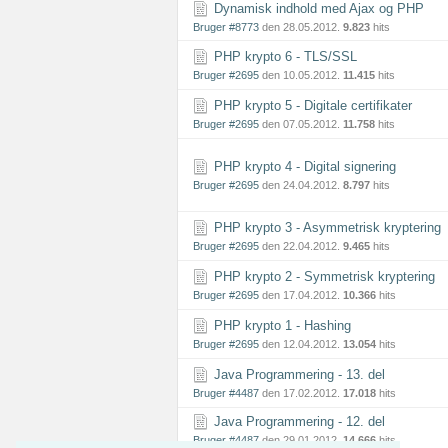
Dynamisk indhold med Ajax og PHP
Bruger #8773
den 28.05.2012.
9.823
hits
PHP krypto 6 - TLS/SSL
Bruger #2695
den 10.05.2012.
11.415
hits
PHP krypto 5 - Digitale certifikater
Bruger #2695
den 07.05.2012.
11.758
hits
PHP krypto 4 - Digital signering
Bruger #2695
den 24.04.2012.
8.797
hits
PHP krypto 3 - Asymmetrisk kryptering
Bruger #2695
den 22.04.2012.
9.465
hits
PHP krypto 2 - Symmetrisk kryptering
Bruger #2695
den 17.04.2012.
10.366
hits
PHP krypto 1 - Hashing
Bruger #2695
den 12.04.2012.
13.054
hits
Java Programmering - 13. del
Bruger #4487
den 17.02.2012.
17.018
hits
Java Programmering - 12. del
Bruger #4487
den 29.01.2012.
14.666
hits