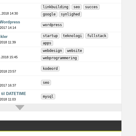
linkbuilding
seo
succes
1.2018 14:30
google
synlighed
i Wordpress
wordpress
.2017 14:14
startup
teknologi
fullstack
ikler
.2018 11:39
apps
webdesign
website
4.2018 15:45
webprogrammering
kodeord
.2018 23:57
seo
.2017 16:37
P til DATETIME
mysql
.2018 11:03