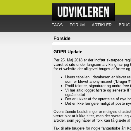
TAGS
FORUM
ARTIKLER
BRUG
Forside
GDPR Update
Per 25. Maj 2018 er der indført skærpede regle
været et site under langsom afvikling har jeg t
for et website der alligevel bruges af færre og
Users tabellen i databasen er blevet re
som er blevet anonymiseret ("Bruger #1
Profil tekster, signaturer og andre free-t
Vi har altid logget første og seneste 
også slettet
Der er lukket af for oprettelse af nye b
Det er ikke længere muligt at poste ny
Ovenstående beslutninger er muligvis drastisk
været blot at lukke sitet, men det syntes jeg
artikler, som jeg håber at folk kan få glæde af
Tak til alle brugere for nogle fantastiske å