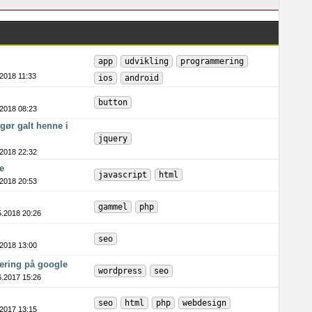
app
udvikling
programmering
.2018 11:33
ios
android
button
.2018 08:23
gør galt henne i
jquery
.2018 22:32
e
javascript
html
.2018 20:53
gammel
php
5.2018 20:26
seo
.2018 13:00
ering på google
wordpress
seo
6.2017 15:26
seo
html
php
webdesign
.2017 13:15