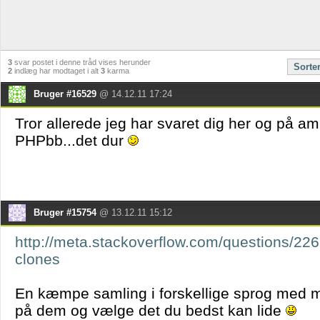
3
svar postet i denne tråd vises herunder
Sorte
2
indlæg har modtaget i alt
3
karma
Bruger #16529
@ 14.12.11 17:24
Tror allerede jeg har svaret dig her og på ami
PHPbb...det dur
Bruger #15754
@ 13.12.11 15:12
http://meta.stackoverflow.com/questions/226
clones
En kæmpe samling i forskellige sprog med 
på dem og vælge det du bedst kan lide