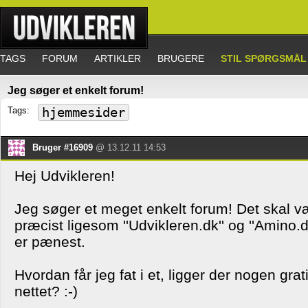
TAGS
FORUM
ARTIKLER
BRUGERE
STIL SPØRGSMÅL
Jeg søger et enkelt forum!
Tags:
hjemmesider
Bruger #16909
@ 13.12.11 14:53
Hej Udvikleren!
Jeg søger et meget enkelt forum! Det skal 
præcist ligesom ''Udvikleren.dk'' og ''Amino.d
er pænest.
Hvordan får jeg fat i et, ligger der nogen gra
nettet? :-)