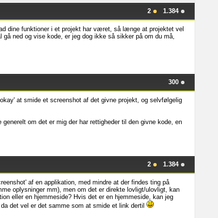
2
1.384
 dine funktioner i et projekt har været, så længe at projektet vel
l gå ned og vise kode, er jeg dog ikke så sikker på om du må,
300
okay' at smide et screenshot af det givne projekt, og selvfølgelig
generelt om det er mig der har rettigheder til den givne kode, en
2
1.384
eenshot' af en applikation, med mindre at der findes ting på
mme oplysninger mm), men om det er direkte lovligt/ulovligt, kan
tion eller en hjemmeside? Hvis det er en hjemmeside, kan jeg
 da det vel er det samme som at smide et link dertil