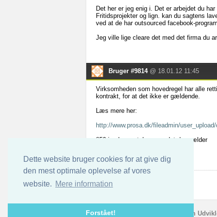
Det her er jeg enig i. Det er arbejdet du har 
Fritidsprojekter og lign. kan du sagtens lave
ved at de har outsourced facebook-program
Jeg ville lige cleare det med det firma du a
Bruger #9814
@ 18.01.12 11:45
Virksomheden som hovedregel har alle rettig
kontrakt, for at det ikke er gældende.
Læs mere her:
http://www.prosa.dk/fileadmin/user_upload
§59 i ophavsretsloven er det der gælder
Dette website bruger cookies for at give dig
den mest optimale oplevelse af vores
website.
Mere information
Forstået!
IT jobs
|
Kontakt
|
Om Udvikl