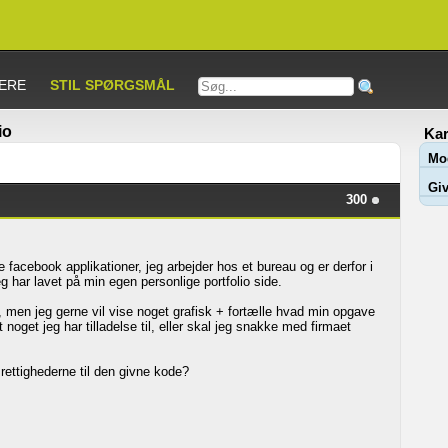
ERE
STIL SPØRGSMÅL
io
Kar
Mo
Giv
300
 facebook applikationer, jeg arbejder hos et bureau og er derfor i
jeg har lavet på min egen personlige portfolio side.
, men jeg gerne vil vise noget grafisk + fortælle hvad min opgave
 noget jeg har tilladelse til, eller skal jeg snakke med firmaet
 rettighederne til den givne kode?