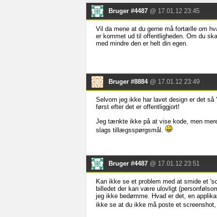
Bruger #4487
@ 17.01.12 23:45
Vil da mene at du gerne må fortælle om hvad
er kommet ud til offentligheden. Om du ska
med mindre den er helt din egen.
Bruger #8884
@ 17.01.12 23:49
Selvom jeg ikke har lavet design er det så '
først efter det er offentliggjort!
Jeg tænkte ikke på at vise kode, men mere 
slags tillægsspørgsmål.
Bruger #4487
@ 17.01.12 23:51
Kan ikke se et problem med at smide et 'scr
billedet der kan være ulovligt (personfølso
jeg ikke bedømme. Hvad er det, en applika
ikke se at du ikke må poste et screenshot,