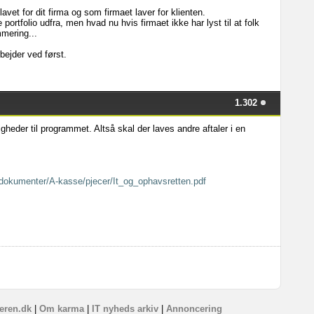
lavet for dit firma og som firmaet laver for klienten.
 portfolio udfra, men hvad nu hvis firmaet ikke har lyst til at folk
mering...
rbejder ved først.
1.302
heder til programmet. Altså skal der laves andre aftaler i en
/dokumenter/A-kasse/pjecer/It_og_ophavsretten.pdf
eren.dk
|
Om karma
|
IT nyheds arkiv
|
Annoncering