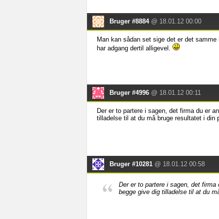
Bruger #8884
@ 18.01.12 00:00
Man kan sådan set sige det er det samme 
har adgang dertil alligevel.
Bruger #4996
@ 18.01.12 00:11
Der er to partere i sagen, det firma du er a
tilladelse til at du må bruge resultatet i di
Bruger #10281
@ 18.01.12 00:58
Der er to partere i sagen, det firma 
begge give dig tilladelse til at du 