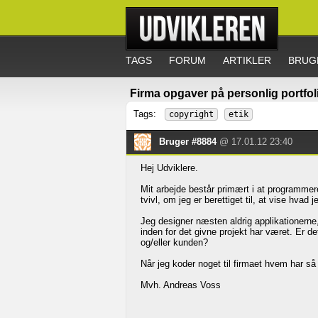
TAGS
FORUM
ARTIKLER
BRUG
Firma opgaver på personlig portfol
Tags:
copyright
etik
Bruger #8884
@ 17.01.12 23:40
Hej Udviklere.
Mit arbejde består primært i at programmere
tvivl, om jeg er berettiget til, at vise hvad 
Jeg designer næsten aldrig applikationerne
inden for det givne projekt har været. Er det
og/eller kunden?
Når jeg koder noget til firmaet hvem har så
Mvh. Andreas Voss