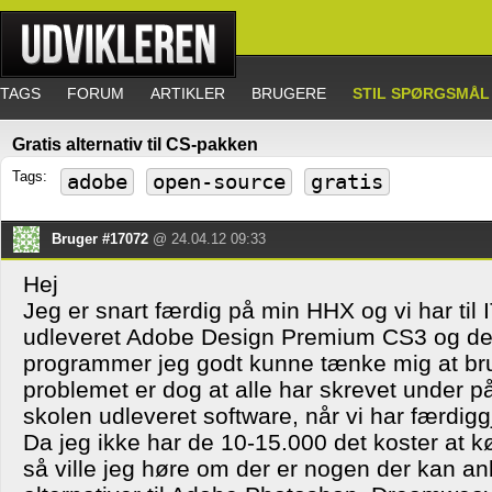
TAGS
FORUM
ARTIKLER
BRUGERE
STIL SPØRGSMÅL
Gratis alternativ til CS-pakken
Tags:
adobe
open-source
gratis
Bruger #17072
@ 24.04.12 09:33
Hej
Jeg er snart færdig på min HHX og vi har til I
udleveret Adobe Design Premium CS3 og der
programmer jeg godt kunne tænke mig at bru
problemet er dog at alle har skrevet under på a
skolen udleveret software, når vi har færdig
Da jeg ikke har de 10-15.000 det koster at 
så ville jeg høre om der er nogen der kan an