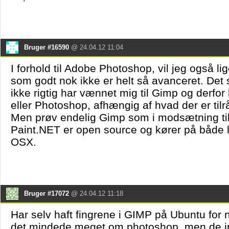
Bruger #16590
@ 24.04.12 11:04
I forhold til Adobe Photoshop, vil jeg også l
som godt nok ikke er helt så avanceret. Det 
ikke rigtig har vænnet mig til Gimp og derfo
eller Photoshop, afhængig af hvad der er til
Men prøv endelig Gimp som i modsætning ti
Paint.NET er open source og kører på både 
OSX.
Bruger #17072
@ 24.04.12 11:18
Har selv haft fingrene i GIMP på Ubuntu for n
det mindede meget om photoshop, men de irr