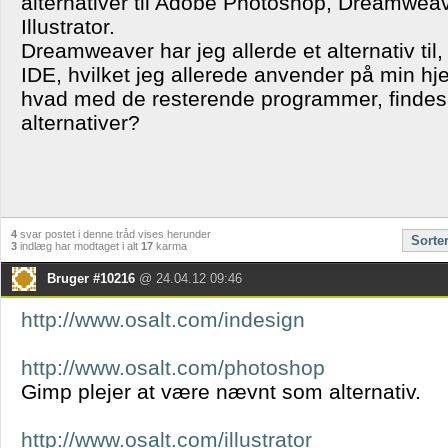
alternativer til Adobe Photoshop, Dreamweav
Illustrator.
Dreamweaver har jeg allerde et alternativ ti
IDE, hvilket jeg allerede anvender på min 
hvad med de resterende programmer, findes 
alternativer?
4
svar postet i denne tråd vises herunder
Sorte
3
indlæg har modtaget i alt
17
karma
Bruger #10216
@ 24.04.12 09:46
http://www.osalt.com/indesign
http://www.osalt.com/photoshop
Gimp plejer at være nævnt som alternativ.
http://www.osalt.com/illustrator