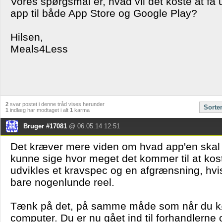
Vores spørgsmål er, hvad vil det koste at få
app til både App Store og Google Play?
Hilsen,
Meals4Less
2
svar postet i denne tråd vises herunder
Sorte
1
indlæg har modtaget i alt
1
karma
Bruger #17081
@ 06.05.14 12:51
Det kræver mere viden om hvad app'en skal i
kunne sige hvor meget det kommer til at kos
udvikles et kravspec og en afgrænsning, hvi
bare nogenlunde reel.
Tænk på det, på samme måde som når du køb
computer. Du er nu gået ind til forhandlerne 