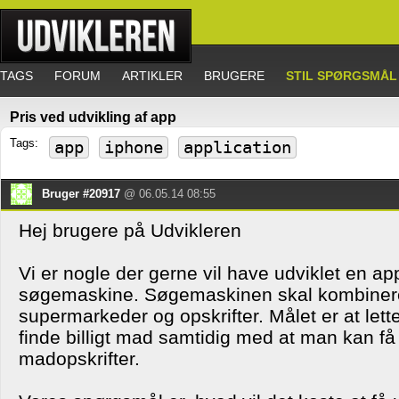
TAGS
FORUM
ARTIKLER
BRUGERE
STIL SPØRGSMÅL
Pris ved udvikling af app
Tags:
app
iphone
application
Bruger #20917
@ 06.05.14 08:55
Hej brugere på Udvikleren
Vi er nogle der gerne vil have udviklet en a
søgemaskine. Søgemaskinen skal kombinere 
supermarkeder og opskrifter. Målet er at lett
finde billigt mad samtidig med at man kan få 
madopskrifter.