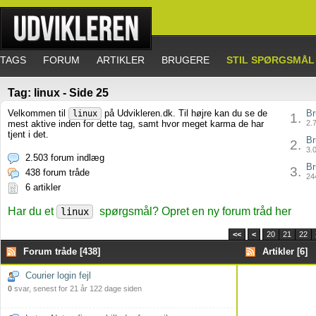
TAGS
FORUM
ARTIKLER
BRUGERE
STIL SPØRGSMÅL
Tag: linux - Side 25
Velkommen til
på Udvikleren.dk. Til højre kan du se de
Br
linux
1.
mest aktive inden for dette tag, samt hvor meget karma de har
2.7
tjent i det.
Br
2.
3.0
2.503 forum indlæg
Br
3.
438 forum tråde
244
6 artikler
Har du et
spørgsmål? Opret en ny forum tråd her
linux
<<
<
20
21
22
Forum tråde [438]
Artikler [6]
Courier login fejl
0
svar, senest for 21 år 122 dage siden