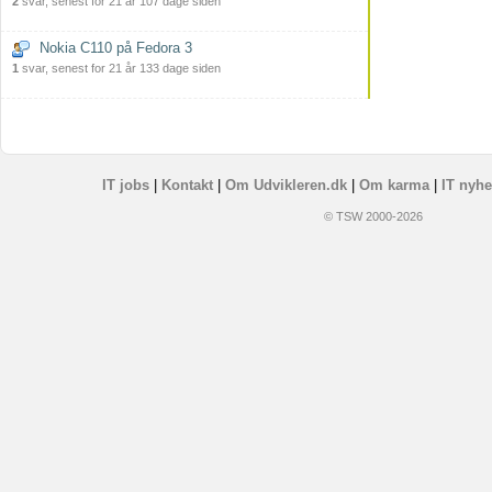
2
svar, senest for 21 år 107 dage siden
Nokia C110 på Fedora 3
1
svar, senest for 21 år 133 dage siden
IT jobs
|
Kontakt
|
Om Udvikleren.dk
|
Om karma
|
IT nyhe
© TSW 2000-2026