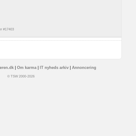
er #17403
eren.dk
|
Om karma
|
IT nyheds arkiv
|
Annoncering
© TSW 2000-2026