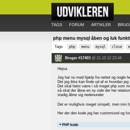
TAGS
FORUM
ARTIKLER
BRUG
php menu mysql åben og luk funkt
Tags:
php
menu
mysql
close
e
Bruger #17403
@ 21.10.12 23:44
Hejsa.
Jeg har nu med hjælp fra nettet og nogle he
Det jeg ikke kan finde ud af er hvordan jeg
Det skal helst være i så meget php som muli
så skal der åbne en ny side der her relation
stadig åbne sig nedenunder.
Det er mulighvis meget simpelt, men min hj
Her der den kode jeg har customized og fund
PHP kode