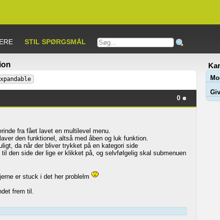
ERE
STIL SPØRGSMÅL
ion
Kar
Mo
xpandable
Giv
0
rinde fra fået lavet en multilevel menu.
 laver den funktionel, altså med åben og luk funktion.
gt, da når der bliver trykket på en kategori side
 til den side der lige er klikket på, og selvfølgelig skal submenuen
erne er stuck i det her problelm
et frem til.