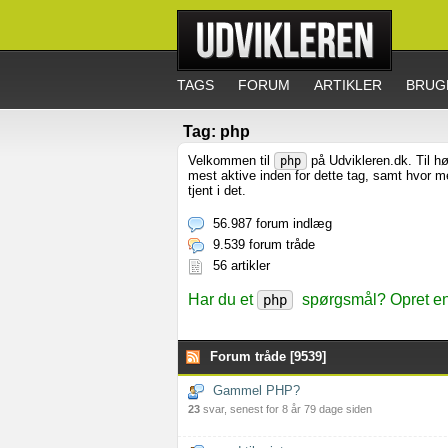
TAGS
FORUM
ARTIKLER
BRUG
Tag: php
Velkommen til
på Udvikleren.dk. Til hø
php
mest aktive inden for dette tag, samt hvor 
tjent i det.
56.987 forum indlæg
9.539 forum tråde
56 artikler
Har du et
spørgsmål? Opret en 
php
Forum tråde [9539]
Gammel PHP?
23
svar, senest for 8 år 79 dage siden