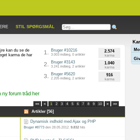
ERE
STIL SPØRGSMÅL
Kar
Mo
jre kan du se de
Bruger #10216
2.574
1.
meget karma de har
3.003 indlæg, 0 artikler
karma
Giv
Bruger #3143
1.040
2.
3.241 indlæg, 2 artikler
karma
Bruger #5620
916
3.
2.205 indlæg, 2 artikler
karma
ny forum tråd her
<<
<
1
2
3
4
5
6
7
8
9
10
>
>>
Artikler [56]
Dynamisk indhold med Ajax og PHP
Bruger #8773
den 28.05.2012.
9.832
hits