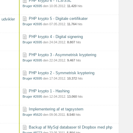
PHP krypto 6 - TLS/SSL
Bruger #2695
den 10.05.2012.
11.420
hits
PHP krypto 5 - Digitale certifikater
 udvikler
Bruger #2695
den 07.05.2012.
11.764
hits
PHP krypto 4 - Digital signering
Bruger #2695
den 24.04.2012.
8.807
hits
PHP krypto 3 - Asymmetrisk kryptering
Bruger #2695
den 22.04.2012.
9.467
hits
PHP krypto 2 - Symmetrisk kryptering
Bruger #2695
den 17.04.2012.
10.372
hits
PHP krypto 1 - Hashing
Bruger #2695
den 12.04.2012.
13.060
hits
Implementering af et tagsystem
Bruger #5620
den 09.06.2011.
8.540
hits
Backup af MySql databaser til Dropbox med php
Bruger #8773
den 23.05.2011.
5.804
hits