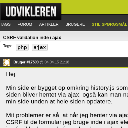
TAGS
FORUM
ARTIKLER
BRUGERE
STIL SPØRGSMÅL
CSRF validation inde i ajax
Tags:
php
ajax
Bruger #17509
@ 04.04.15 21:18
Hej,
Min side er bygget op omkring history.js so
siden bliver hentet via ajax, også kan man 
min side unden at hele siden opdatere.
Mit problemer er så, at når jeg henter via a
CSRF til de formular jeg bruge inde i ajax 