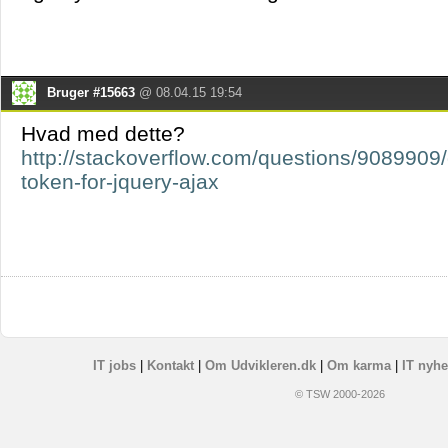
Bruger #15663
@ 08.04.15 19:54
Hvad med dette?
http://stackoverflow.com/questions/9089909/
token-for-jquery-ajax
IT jobs
|
Kontakt
|
Om Udvikleren.dk
|
Om karma
|
IT nyhe
© TSW 2000-2026