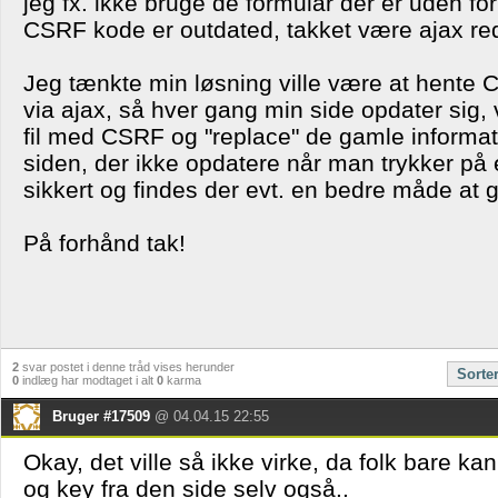
jeg fx. ikke bruge de formular der er uden for
CSRF kode er outdated, takket være ajax re
Jeg tænkte min løsning ville være at hente
via ajax, så hver gang min side opdater sig, 
fil med CSRF og "replace" de gamle informat
siden, der ikke opdatere når man trykker på e
sikkert og findes der evt. en bedre måde at 
På forhånd tak!
2
svar postet i denne tråd vises herunder
Sorte
0
indlæg har modtaget i alt
0
karma
Bruger #17509
@ 04.04.15 22:55
Okay, det ville så ikke virke, da folk bare k
og key fra den side selv også..