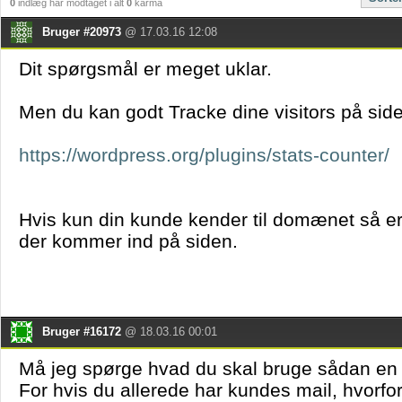
0
indlæg har modtaget i alt
0
karma
Bruger #20973
@ 17.03.16 12:08
Dit spørgsmål er meget uklar.
Men du kan godt Tracke dine visitors på sid
https://wordpress.org/plugins/stats-counter/
Hvis kun din kunde kender til domænet så e
der kommer ind på siden.
Bruger #16172
@ 18.03.16 00:01
Må jeg spørge hvad du skal bruge sådan en f
For hvis du allerede har kundes mail, hvorfo