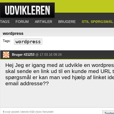
TAGS
FORUM
ARTIKLER
BRUGERE
STIL SPØRGSMÅL
wordpress
Tags:
wordpress
Bruger #21253
@ 17.03.16 09:24
Hej Jeg er igang med at udvikle en wordpres
skal sende en link ud til en kunde med URL ti
spørgsmål er kan man ved hjælp af linket id
email addresse??
4
svar postet i denne tråd vises herunder
Sorte