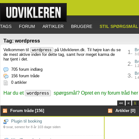
TAGS
FORUM
ARTIKLER
BRUGERE
STIL SPØRGSMÅL
Tag: wordpress
Velkommen til
på Udvikleren.dk. Til højre kan du se
Br
wordpress
1.
de mest aktive inden for dette tag, samt hvor meget karma de
3.0
har tjent i det.
Br
2.
1.2
705 forum indlæg
Br
3.
156 forum tråde
1.4
0 artikler
Har du et
spørgsmål? Opret en ny forum tråd her
wordpress
<<
<
1
Forum tråde [156]
Artikler [0]
Plugin til booking
0
svar, senest for 8 år 103 dage siden