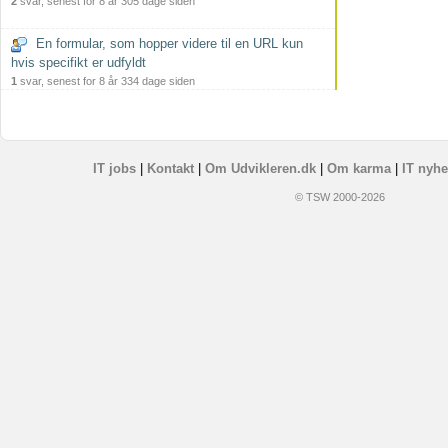
2
svar, senest for 8 år 305 dage siden
En formular, som hopper videre til en URL kun
hvis specifikt er udfyldt
1
svar, senest for 8 år 334 dage siden
IT jobs
|
Kontakt
|
Om Udvikleren.dk
|
Om karma
|
IT nyhe
© TSW 2000-2026