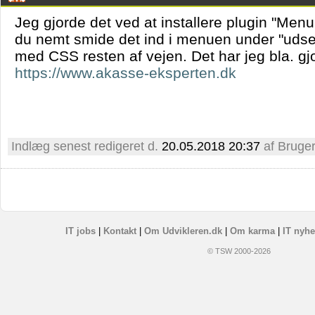
Jeg gjorde det ved at installere plugin "Men
du nemt smide det ind i menuen under "udseen
med CSS resten af vejen. Det har jeg bla. gj
https://www.akasse-eksperten.dk
Indlæg senest redigeret d.
20.05.2018 20:37
af Bruge
IT jobs
|
Kontakt
|
Om Udvikleren.dk
|
Om karma
|
IT nyhe
© TSW 2000-2026