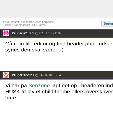
4
svar postet i denne tråd vises herunder
Sorte
0
indlæg har modtaget i alt
0
karma
Bruger #21805
@ 02.11.17 21:36
Gå i din file editor og find header.php. Indsæ
synes den skal være. :-)
Bruger #22051
@ 26.04.18 15:24
Vi har på
Senzone
lagt det op i headeren ind
HUSK at lav et child theme ellers overskrive
bare!