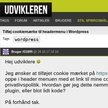
TAGS
FORUM
ARTIKLER
BRUGERE
STIL SPØRGSMÅL
Tilføj cookiemærke til headermenu i Wordpress
Tags:
wordpress
Bruger #21895
@ 24.10.17 14:14
Hej udviklere
Jeg ønsker at tilføjet cookie mærket på
https
oppe i header menuen med et link til mine co
privatlivspolitik. Hvordan gør jeg dette nemm
plugin, eller blot lidt kode?
På forhånd tak.