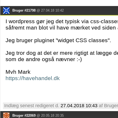
Bruger #21798
@ 27.04.18 10:42
I wordpress gør jeg det typisk via css-classes
såfremt man blot vil have mærket ved siden
Jeg bruger pluginet "widget CSS classes".
Jeg tror dog at det er mere rigtigt at lægge d
som de andre også nævner :-)
Mvh Mark
https://havehandel.dk
Indlæg senest redigeret d.
27.04.2018 10:43
af Bruge
Bruger #22069
@ 20.05.18 20:35