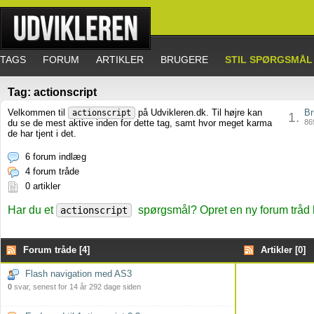
TAGS
FORUM
ARTIKLER
BRUGERE
STIL SPØRGSMÅL
Tag: actionscript
Velkommen til
på Udvikleren.dk. Til højre kan
Br
actionscript
1.
du se de mest aktive inden for dette tag, samt hvor meget karma
869
de har tjent i det.
6 forum indlæg
4 forum tråde
0 artikler
Har du et
spørgsmål? Opret en ny forum tråd 
actionscript
Forum tråde [4]
Artikler [0]
Flash navigation med AS3
0
svar, senest for 14 år 292 dage siden