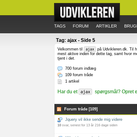
TAGS
FORUM
ARTIKLER
BRUG
Tag: ajax - Side 5
Velkommen til
på Udvikleren.dk. Til 
ajax
mest aktive inden for dette tag, samt hvor 
tjent i det.
700 forum indlæg
109 forum tråde
1 artikel
Har du et
spørgsmål? Opret en
ajax
Forum tråde [109]
Jquery vil ikke sende mig videre
10
svar, senest for 13 år 216 dage siden