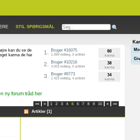
ERE
STIL SPØRGSMÅL
Kar
Mo
højre kan du se de
Bruger #16075
80
1.
meget karma de har
1.099 indlæg, 0 artikler
karma
Giv
Bruger #10216
38
2.
3.003 indlæg, 0 artikler
karma
Bruger #8773
34
3.
1.425 indlæg, 4 artikler
karma
 ny forum tråd her
<<
<
1
2
3
4
5
6
7
8
9
10
>
>>
Artikler [1]