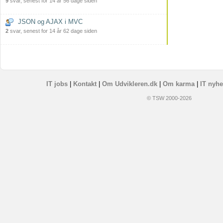
9
svar, senest for 14 år 56 dage siden
JSON og AJAX i MVC
2
svar, senest for 14 år 62 dage siden
IT jobs
|
Kontakt
|
Om Udvikleren.dk
|
Om karma
|
IT nyhe
© TSW 2000-2026