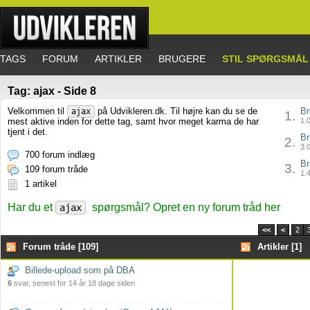
TAGS
FORUM
ARTIKLER
BRUGERE
STIL SPØRGSMÅL
Tag: ajax - Side 8
Velkommen til
på Udvikleren.dk. Til højre kan du se de
Br
ajax
1.
mest aktive inden for dette tag, samt hvor meget karma de har
1.0
tjent i det.
Br
2.
3.0
700 forum indlæg
Br
3.
109 forum tråde
1.4
1 artikel
Har du et
spørgsmål? Opret en ny forum tråd her
ajax
<<
<
2
Forum tråde [109]
Artikler [1]
Billede-upload som på DBA
6
svar, senest for 14 år 18 dage siden