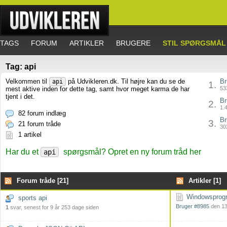
TAGS
FORUM
ARTIKLER
BRUGERE
STIL SPØRGSMÅL
Tag: api
Velkommen til
på Udvikleren.dk. Til højre kan du se de
Br
api
1.
mest aktive inden for dette tag, samt hvor meget karma de har
533
tjent i det.
Br
2.
1.4
82 forum indlæg
Br
3.
21 forum tråde
302
1 artikel
Har du et
spørgsmål? Opret en ny forum tråd her
api
Forum tråde [21]
Artikler [1]
Windowsprogr
sports api
Bruger #8985
den 13
1
svar, senest for 9 år 253 dage siden