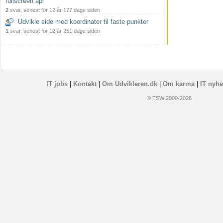
fullscreen api
2
svar, senest for 12 år 177 dage siden
Udvikle side med koordinater til faste punkter
1
svar, senest for 12 år 251 dage siden
IT jobs
|
Kontakt
|
Om Udvikleren.dk
|
Om karma
|
IT nyhe
© TSW 2000-2026