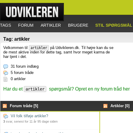
TAGS
FORUM
ARTIKLER
BRUGERE
STIL SPØRGSMÅL
Tag: artikler
Velkommen til
på Udvikleren.dk. Til højre kan du se
artikler
de mest aktive inden for dette tag, samt hvor meget karma de
har tjent i det.
31 forum indlæg
5 forum tråde
0 artikler
Har du et
spørgsmål? Opret en ny forum tråd her
artikler
Forum tråde [5]
Artikler [0]
Vil folk tilføje artikler?
3
svar, senest for 11 år 95 dage siden