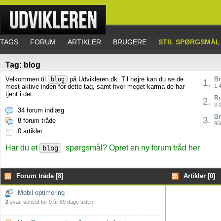
TAGS
FORUM
ARTIKLER
BRUGERE
STIL SPØRGSMÅL
Tag: blog
Velkommen til
på Udvikleren.dk. Til højre kan du se de
Br
blog
1.
mest aktive inden for dette tag, samt hvor meget karma de har
1.4
tjent i det.
Br
2.
3.0
34 forum indlæg
Br
3.
8 forum tråde
960
0 artikler
Har du et
spørgsmål? Opret en ny forum tråd her
blog
Forum tråde [8]
Artikler [0]
Mobil optimering
2
svar, senest for 9 år 89 dage siden