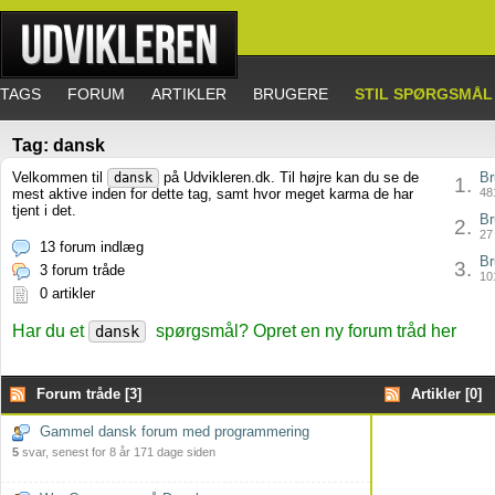
TAGS
FORUM
ARTIKLER
BRUGERE
STIL SPØRGSMÅL
Tag: dansk
Velkommen til
på Udvikleren.dk. Til højre kan du se de
Br
dansk
1.
mest aktive inden for dette tag, samt hvor meget karma de har
481
tjent i det.
Br
2.
27 
13 forum indlæg
Br
3.
3 forum tråde
101
0 artikler
Har du et
spørgsmål? Opret en ny forum tråd her
dansk
Forum tråde [3]
Artikler [0]
Gammel dansk forum med programmering
5
svar, senest for 8 år 171 dage siden