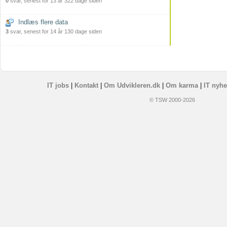
0
svar, senest for 13 år 322 dage siden
Indlæs flere data
3
svar, senest for 14 år 130 dage siden
IT jobs
|
Kontakt
|
Om Udvikleren.dk
|
Om karma
|
IT nyhe
© TSW 2000-2026