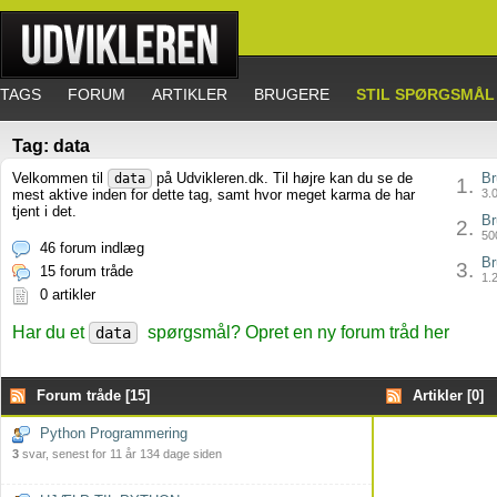
TAGS
FORUM
ARTIKLER
BRUGERE
STIL SPØRGSMÅL
Tag: data
Velkommen til
på Udvikleren.dk. Til højre kan du se de
Br
data
1.
mest aktive inden for dette tag, samt hvor meget karma de har
3.0
tjent i det.
Br
2.
500
46 forum indlæg
Br
3.
15 forum tråde
1.2
0 artikler
Har du et
spørgsmål? Opret en ny forum tråd her
data
Forum tråde [15]
Artikler [0]
Python Programmering
3
svar, senest for 11 år 134 dage siden