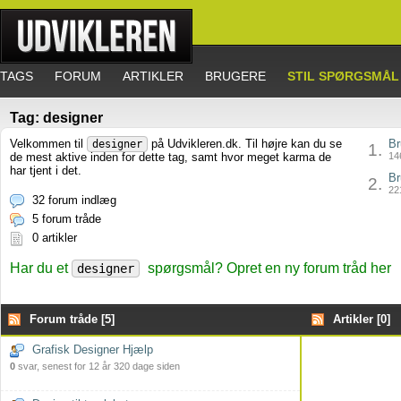
TAGS
FORUM
ARTIKLER
BRUGERE
STIL SPØRGSMÅL
Tag: designer
Velkommen til
på Udvikleren.dk. Til højre kan du se
Br
designer
1.
de mest aktive inden for dette tag, samt hvor meget karma de
146
har tjent i det.
Br
2.
221
32 forum indlæg
5 forum tråde
0 artikler
Har du et
spørgsmål? Opret en ny forum tråd her
designer
Forum tråde [5]
Artikler [0]
Grafisk Designer Hjælp
0
svar, senest for 12 år 320 dage siden