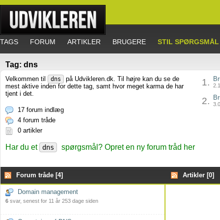
TAGS
FORUM
ARTIKLER
BRUGERE
STIL SPØRGSMÅL
Tag: dns
Velkommen til
på Udvikleren.dk. Til højre kan du se de
Br
dns
1.
mest aktive inden for dette tag, samt hvor meget karma de har
2.1
tjent i det.
Br
2.
3.0
17 forum indlæg
4 forum tråde
0 artikler
Har du et
spørgsmål? Opret en ny forum tråd her
dns
Forum tråde [4]
Artikler [0]
Domain management
6
svar, senest for 11 år 253 dage siden