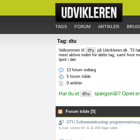
TAGS
FORUM
ARTIKLER
BRUG
Tag: dtu
Velkommen til
på Udvikleren.dk. Til hø
dtu
mest aktive inden for dette tag, samt hvor 
tjent i det.
13 forum indlæg
5 forum tråde
0 artikler
Har du et
spørgsmål? Opret en 
dtu
Forum tråde [5]
DTU Softwareteknologi programmerinss
1
svar, senest for 11 år 209 dage siden