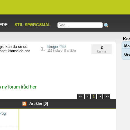
ERE
STIL SPØRGSMÅL
Kar
Mo
jre kan du se de
Bruger #69
2
1.
meget karma de har
115 indlæg, 0 artikler
karma
Giv
ny forum tråd her
<<
<
1
>
>>
Artikler [0]
prog