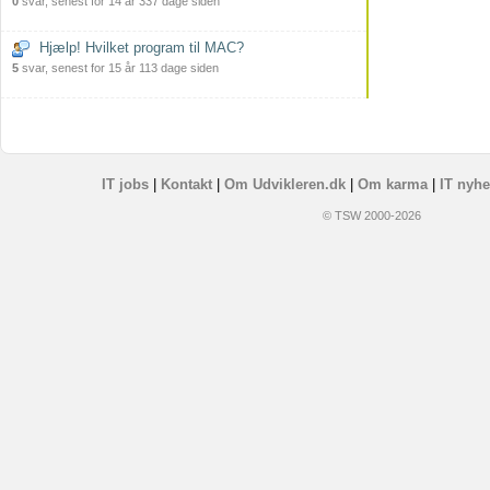
0
svar, senest for 14 år 337 dage siden
Hjælp! Hvilket program til MAC?
5
svar, senest for 15 år 113 dage siden
IT jobs
|
Kontakt
|
Om Udvikleren.dk
|
Om karma
|
IT nyhe
© TSW 2000-2026