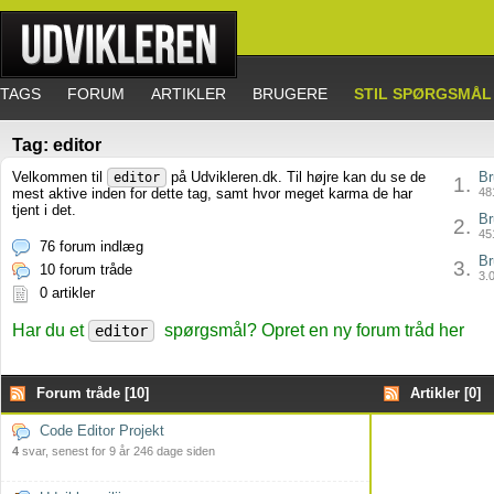
TAGS
FORUM
ARTIKLER
BRUGERE
STIL SPØRGSMÅL
Tag: editor
Velkommen til
på Udvikleren.dk. Til højre kan du se de
Br
editor
1.
mest aktive inden for dette tag, samt hvor meget karma de har
481
tjent i det.
Br
2.
451
76 forum indlæg
Br
3.
10 forum tråde
3.0
0 artikler
Har du et
spørgsmål? Opret en ny forum tråd her
editor
Forum tråde [10]
Artikler [0]
Code Editor Projekt
4
svar, senest for 9 år 246 dage siden