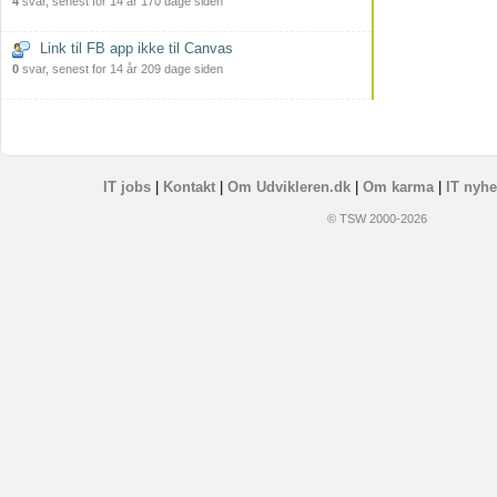
4
svar, senest for 14 år 170 dage siden
Link til FB app ikke til Canvas
0
svar, senest for 14 år 209 dage siden
IT jobs
|
Kontakt
|
Om Udvikleren.dk
|
Om karma
|
IT nyhe
© TSW 2000-2026