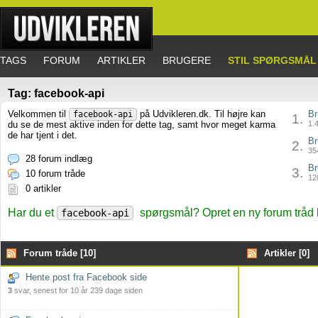
TAGS
FORUM
ARTIKLER
BRUGERE
STIL SPØRGSMÅL
Tag: facebook-api
Velkommen til
på Udvikleren.dk. Til højre kan
Br
facebook-api
1.
du se de mest aktive inden for dette tag, samt hvor meget karma
1.4
de har tjent i det.
Br
2.
354
28 forum indlæg
Br
3.
10 forum tråde
120
0 artikler
Har du et
spørgsmål? Opret en ny forum tråd 
facebook-api
Forum tråde [10]
Artikler [0]
Hente post fra Facebook side
3
svar, senest for 10 år 239 dage siden