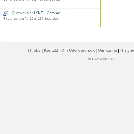
3
svar, senest for 12 år 118 dage siden
jQuery virker IKKE i Chrome
5
svar, senest for 12 år 230 dage siden
IT jobs
|
Kontakt
|
Om Udvikleren.dk
|
Om karma
|
IT nyhe
© TSW 2000-2026