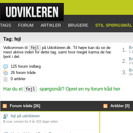
TAGS
FORUM
ARTIKLER
BRUGERE
STIL SPØRGSMÅL
Tag: fejl
Velkommen til
på Udvikleren.dk. Til højre kan du se de
Br
fejl
1.
mest aktive inden for dette tag, samt hvor meget karma de har
1.2
tjent i det.
Br
2.
3.0
125 forum indlæg
Br
3.
26 forum tråde
254
0 artikler
Har du et
spørgsmål? Opret en ny forum tråd her
fejl
Forum tråde [26]
Artikler [0]
fejl på udvikleren
0
svar, senest for 9 år 203 dage siden