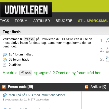
TAGS
FORUM
ARTIKLER
BRUGERE
STIL SPØRGSMÅL
Tag: flash
Velkommen til
på Udvikleren.dk. Til højre kan du se de
Br
flash
1.
mest aktive inden for dette tag, samt hvor meget karma de har
3.3
tjent i det.
Br
2.
115
157 forum indlæg
Br
3.
35 forum tråde
2.2
0 artikler
Har du et
spørgsmål? Opret en ny forum tråd her
flash
Forum tråde [35]
Artikler [0]
Menu på på DVD med istruktions vidoer
1
svar, senest for 11 år 277 dage siden