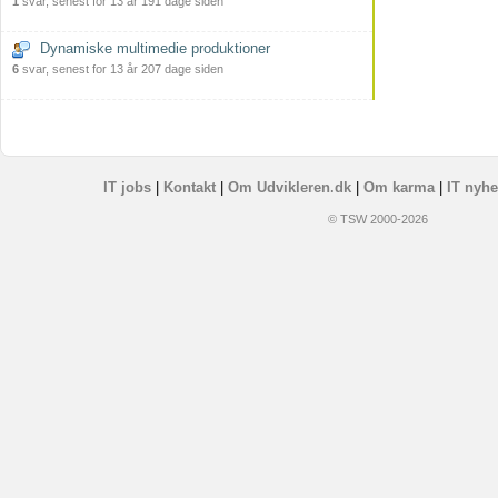
1
svar, senest for 13 år 191 dage siden
Dynamiske multimedie produktioner
6
svar, senest for 13 år 207 dage siden
IT jobs
|
Kontakt
|
Om Udvikleren.dk
|
Om karma
|
IT nyhe
© TSW 2000-2026