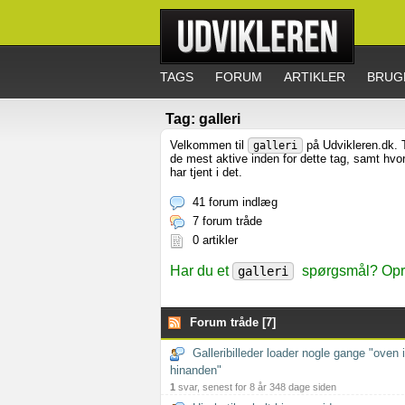
TAGS
FORUM
ARTIKLER
BRUG
Tag: galleri
Velkommen til
på Udvikleren.dk. T
galleri
de mest aktive inden for dette tag, samt hv
har tjent i det.
41 forum indlæg
7 forum tråde
0 artikler
Har du et
spørgsmål? Opre
galleri
Forum tråde [7]
Galleribilleder loader nogle gange "oven i
hinanden"
1
svar, senest for 8 år 348 dage siden