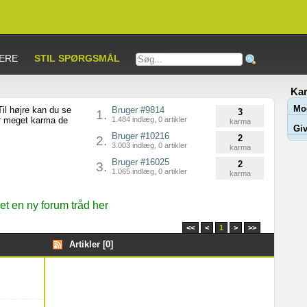
ERE
STIL SPØRGSMÅL
Kar
Mo
il højre kan du se
Bruger #9814
3
1.
or meget karma de
1.484 indlæg, 0 artikler
karma
Giv
Bruger #10216
2
2.
3.003 indlæg, 0 artikler
karma
Bruger #16025
2
3.
1.065 indlæg, 0 artikler
karma
t en ny forum tråd her
<<
<
1
>
>>
Artikler [0]