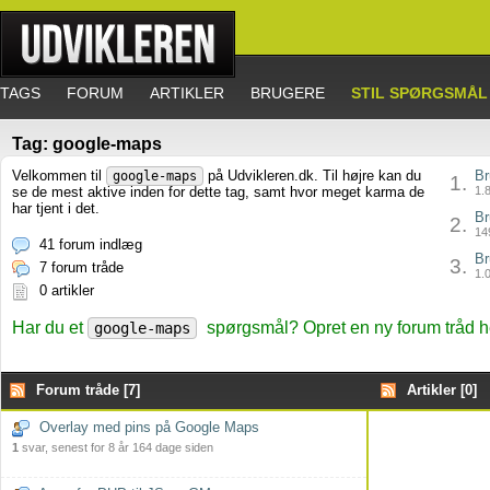
TAGS
FORUM
ARTIKLER
BRUGERE
STIL SPØRGSMÅL
Tag: google-maps
Velkommen til
på Udvikleren.dk. Til højre kan du
Br
google-maps
1.
se de mest aktive inden for dette tag, samt hvor meget karma de
1.8
har tjent i det.
Br
2.
149
41 forum indlæg
Br
3.
7 forum tråde
1.0
0 artikler
Har du et
spørgsmål? Opret en ny forum tråd h
google-maps
Forum tråde [7]
Artikler [0]
Overlay med pins på Google Maps
1
svar, senest for 8 år 164 dage siden