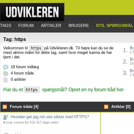
TAGS
FORUM
ARTIKLER
BRUGERE
STIL SPØRGSMÅL
Tag: https
Velkommen til
på Udvikleren.dk. Til højre kan du se de
Br
https
1.
mest aktive inden for dette tag, samt hvor meget karma de har
2.7
tjent i det.
Br
2.
18 
19 forum indlæg
Br
3.
4 forum tråde
1.5
0 artikler
Har du et
spørgsmål? Opret en ny forum tråd her
https
Forum tråde [4]
Artikler [0]
Hvordan gør jeg mit site sikker med HTTPS?
4
svar, senest for 9 år 317 dage siden