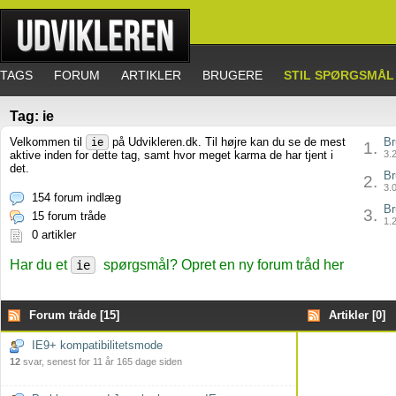
TAGS
FORUM
ARTIKLER
BRUGERE
STIL SPØRGSMÅL
Tag: ie
Velkommen til
på Udvikleren.dk. Til højre kan du se de mest
Br
ie
1.
aktive inden for dette tag, samt hvor meget karma de har tjent i
3.2
det.
Br
2.
3.0
154 forum indlæg
Br
3.
15 forum tråde
1.2
0 artikler
Har du et
spørgsmål? Opret en ny forum tråd her
ie
Forum tråde [15]
Artikler [0]
IE9+ kompatibilitetsmode
12
svar, senest for 11 år 165 dage siden