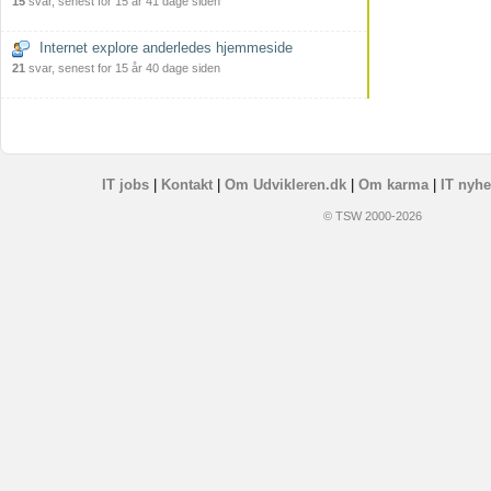
15
svar, senest for 15 år 41 dage siden
Internet explore anderledes hjemmeside
21
svar, senest for 15 år 40 dage siden
IT jobs
|
Kontakt
|
Om Udvikleren.dk
|
Om karma
|
IT nyhe
© TSW 2000-2026