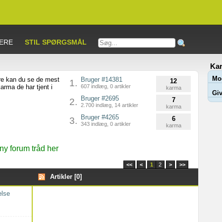
ERE
STIL SPØRGSMÅL
Kar
Mo
jre kan du se de mest
Bruger #14381
12
1.
arma de har tjent i
607 indlæg, 0 artikler
karma
Giv
Bruger #2695
7
2.
2.700 indlæg, 14 artikler
karma
Bruger #4265
6
3.
343 indlæg, 0 artikler
karma
y forum tråd her
<<
<
1
2
>
>>
Artikler [0]
else