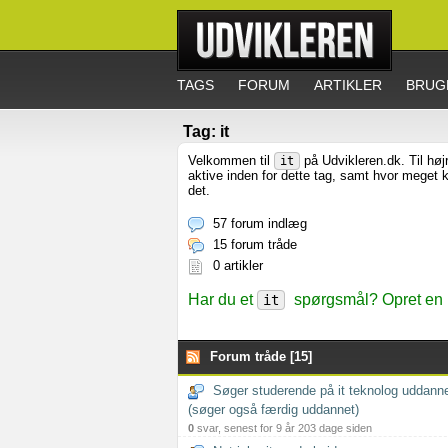
TAGS
FORUM
ARTIKLER
BRUG
Tag: it
Velkommen til
på Udvikleren.dk. Til hø
it
aktive inden for dette tag, samt hvor meget k
det.
57 forum indlæg
15 forum tråde
0 artikler
Har du et
spørgsmål? Opret en n
it
Forum tråde [15]
Søger studerende på it teknolog uddann
(søger også færdig uddannet)
0
svar, senest for 9 år 203 dage siden