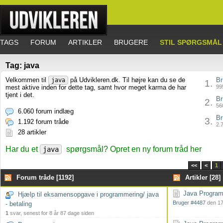
TAGS
FORUM
ARTIKLER
BRUGERE
STIL SPØRGSMÅL
Tag: java
Velkommen til
på Udvikleren.dk. Til højre kan du se de
Br
java
1.
mest aktive inden for dette tag, samt hvor meget karma de har
995
tjent i det.
Br
2.
560
6.060 forum indlæg
Br
3.
1.192 forum tråde
2.7
28 artikler
Har du et
spørgsmål? Opret en ny forum tråd her
java
<<
<
1
Forum tråde [1192]
Artikler [28]
Java Programm
Hjælp til eksamensopgave i programmering/ java
Bruger #4487
den 17
- betaling
1
svar, senest for 8 år 87 dage siden