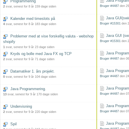
Java Programm
Programmering
Bruger #4487
den 29
2
svar, senest for 8 år 159 dage siden
Java GUI(swin
Kalender med timeslots på
Bruger #15301
den 2
4
svar, senest for 8 år 183 dage siden
Java GUI (swi
Problemer med at vise forskellig valuta - webshop
Bruger #15301
den 2
shopify
1
svar, senest for 9 år 23 dage siden
Java Programm
Kryds og bolle med Java FX og TCP
Bruger #4487
den 06
2
svar, senest for 9 år 71 dage siden
Java Programm
Datamatiker 1. års projekt.
Bruger #4487
den 24
0
svar, senest for 9 år 104 dage siden
Java Programm
Java Programmering.
Bruger #4487
den 07
13
svar, senest for 9 år 170 dage siden
Java Programm
Undervisning
Bruger #4487
den 07
2
svar, senest for 9 år 220 dage siden
Java Programm
Spil
Bruger #4487
den 27