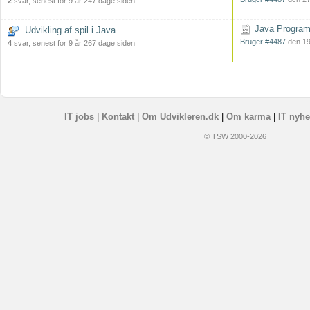
2
svar, senest for 9 år 247 dage siden
Java Programm
Udvikling af spil i Java
Bruger #4487
den 19
4
svar, senest for 9 år 267 dage siden
IT jobs
|
Kontakt
|
Om Udvikleren.dk
|
Om karma
|
IT nyhe
© TSW 2000-2026