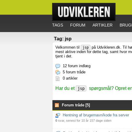
TAGS
FORUM
ARTIKLER
BRUG
Tag: jsp
Velkommen til
på Udvikleren.dk. Til hø
jsp
mest aktive inden for dette tag, samt hvor 
tjent i det.
12 forum indlæg
5 forum tråde
0 artikler
Har du et
spørgsmål? Opret en 
jsp
Forum tråde [5]
Hentning af brugernavn/kode fra server
0
svar, senest for 10 år 157 dage siden