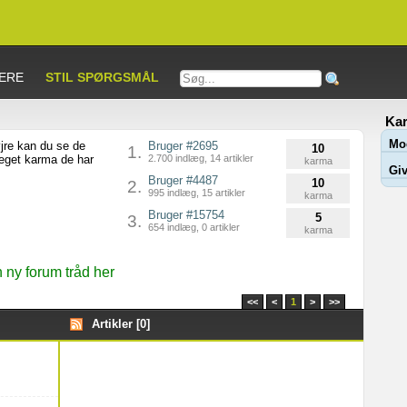
ERE
STIL SPØRGSMÅL
Kar
Mo
jre kan du se de
Bruger #2695
10
1.
meget karma de har
2.700 indlæg, 14 artikler
karma
Giv
Bruger #4487
10
2.
995 indlæg, 15 artikler
karma
Bruger #15754
5
3.
654 indlæg, 0 artikler
karma
ny forum tråd her
<<
<
1
>
>>
Artikler [0]