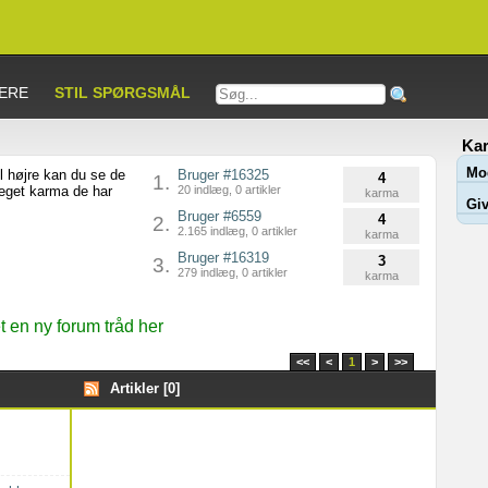
ERE
STIL SPØRGSMÅL
Kar
Mo
l højre kan du se de
Bruger #16325
4
1.
meget karma de har
20 indlæg, 0 artikler
karma
Giv
Bruger #6559
4
2.
2.165 indlæg, 0 artikler
karma
Bruger #16319
3
3.
279 indlæg, 0 artikler
karma
 en ny forum tråd her
<<
<
1
>
>>
Artikler [0]