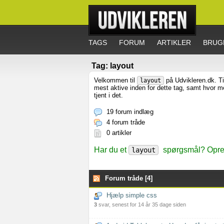
TAGS
FORUM
ARTIKLER
BRUG
Tag: layout
Velkommen til
på Udvikleren.dk. Ti
layout
mest aktive inden for dette tag, samt hvor 
tjent i det.
19 forum indlæg
4 forum tråde
0 artikler
Har du et
spørgsmål? Opret
layout
Forum tråde [4]
Hjælp simple css
3
svar, senest for 14 år 35 dage siden