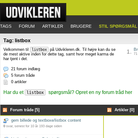
TAGS
FORUM
ARTIKLER
BRUGERE
STIL SPØRGSMÅL
Tag: listbox
Velkommen til
på Udvikleren.dk. Til højre kan du se
Br
listbox
1.
de mest aktive inden for dette tag, samt hvor meget karma de
71 
har tjent i det.
21 forum indlæg
5 forum tråde
0 artikler
Har du et
spørgsmål? Opret en ny forum tråd her
listbox
Forum tråde [5]
Artikler [0]
gem billede og textboxe/listbox content
0
svar, senest for 10 år 193 dage siden