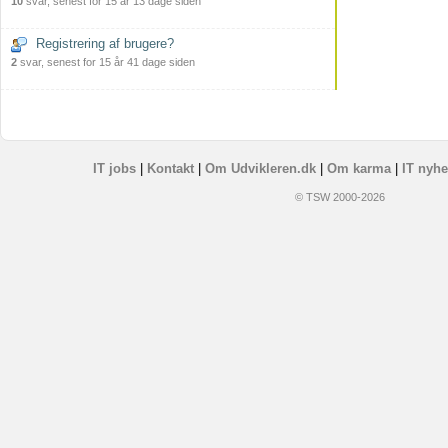
10
svar, senest for 15 år 13 dage siden
Registrering af brugere?
2
svar, senest for 15 år 41 dage siden
IT jobs
|
Kontakt
|
Om Udvikleren.dk
|
Om karma
|
IT nyhe
© TSW 2000-2026