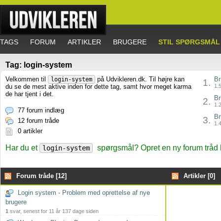
TAGS
FORUM
ARTIKLER
BRUGERE
STIL SPØRGSMÅL
Tag: login-system
Velkommen til
på Udvikleren.dk. Til højre kan
Br
login-system
1.
du se de mest aktive inden for dette tag, samt hvor meget karma
1.5
de har tjent i det.
Br
2.
1.2
77 forum indlæg
Br
3.
12 forum tråde
1.4
0 artikler
Har du et
spørgsmål? Opret en ny forum tråd 
login-system
Forum tråde [12]
Artikler [0]
Login system - Problem med oprettelse af nye
brugere
1
svar, senest for 11 år 137 dage siden