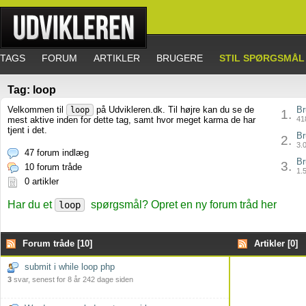
TAGS
FORUM
ARTIKLER
BRUGERE
STIL SPØRGSMÅL
Tag: loop
Velkommen til
på Udvikleren.dk. Til højre kan du se de
Br
loop
1.
mest aktive inden for dette tag, samt hvor meget karma de har
418
tjent i det.
Br
2.
3.0
47 forum indlæg
Br
3.
10 forum tråde
1.5
0 artikler
Har du et
spørgsmål? Opret en ny forum tråd her
loop
Forum tråde [10]
Artikler [0]
submit i while loop php
3
svar, senest for 8 år 242 dage siden