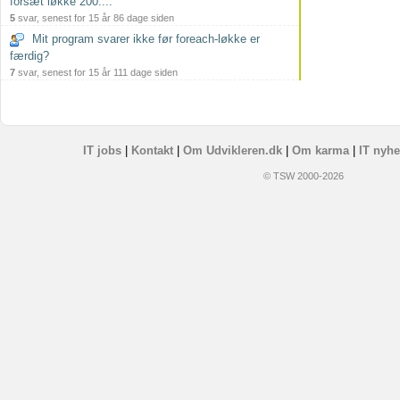
forsæt løkke 200....
5
svar, senest for 15 år 86 dage siden
Mit program svarer ikke før foreach-løkke er
færdig?
7
svar, senest for 15 år 111 dage siden
IT jobs
|
Kontakt
|
Om Udvikleren.dk
|
Om karma
|
IT nyhe
© TSW 2000-2026