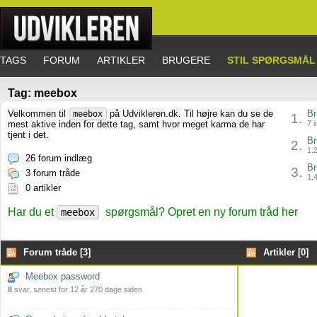
TAGS
FORUM
ARTIKLER
BRUGERE
STIL SPØRGSMÅL
Tag: meebox
Velkommen til
på Udvikleren.dk. Til højre kan du se de
Br
meebox
1.
mest aktive inden for dette tag, samt hvor meget karma de har
7 i
tjent i det.
Br
2.
1.2
26 forum indlæg
Br
3.
3 forum tråde
1.4
0 artikler
Har du et
spørgsmål? Opret en ny forum tråd her
meebox
Forum tråde [3]
Artikler [0]
Meebox password
8
svar, senest for 12 år 270 dage siden