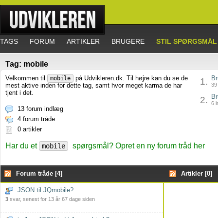
TAGS
FORUM
ARTIKLER
BRUGERE
STIL SPØRGSMÅL
Tag: mobile
Velkommen til
på Udvikleren.dk. Til højre kan du se de
Br
mobile
1.
mest aktive inden for dette tag, samt hvor meget karma de har
39 
tjent i det.
Br
2.
6 i
13 forum indlæg
4 forum tråde
0 artikler
Har du et
spørgsmål? Opret en ny forum tråd her
mobile
Forum tråde [4]
Artikler [0]
JSON til JQmobile?
3
svar, senest for 13 år 67 dage siden