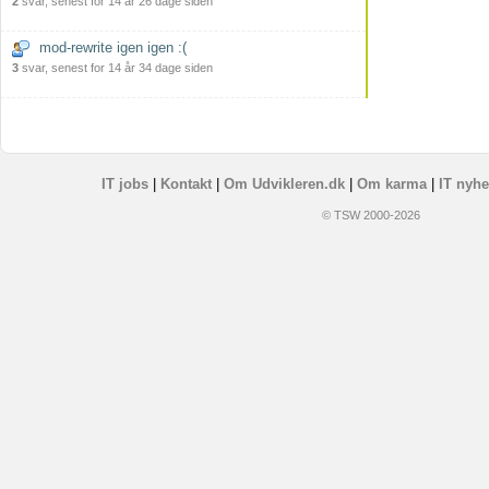
2
svar, senest for 14 år 26 dage siden
mod-rewrite igen igen :(
3
svar, senest for 14 år 34 dage siden
IT jobs
|
Kontakt
|
Om Udvikleren.dk
|
Om karma
|
IT nyhe
© TSW 2000-2026