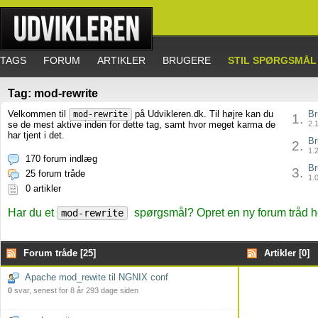
TAGS
FORUM
ARTIKLER
BRUGERE
STIL SPØRGSMÅL
Tag: mod-rewrite
Velkommen til
på Udvikleren.dk. Til højre kan du
Br
mod-rewrite
1.
se de mest aktive inden for dette tag, samt hvor meget karma de
2.1
har tjent i det.
Br
2.
1.2
170 forum indlæg
Br
3.
25 forum tråde
1.0
0 artikler
Har du et
spørgsmål? Opret en ny forum tråd h
mod-rewrite
Forum tråde [25]
Artikler [0]
Apache mod_rewite til NGNIX conf
0
svar, senest for 8 år 293 dage siden